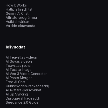
How It Works
Hattit ja kredihtat
Gemini AI Chat
Affiliate-prográmma
Hutkiid márkan
Váldde oktavuođa
Iešvuođat
AI Teavsttas videon
AI Govas videon
Teavsttas jietnan
AI Text to Image
AI Veo 3 Video Generator
AI Photo Merger
Free AI Chat
Guhkesvideo-ráhkadeaddji
AI Avatára-persovnnat
AI Lip Syncing
Dialoga-ráhkadeaddji
Seedance 2.0 Guide