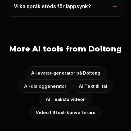
Vilka språk stöds för läppsynk?
More AI tools from Doitong
AI-avatar-generator på Doitong
AI-dialoggenerator
AI Text till tal
AI Teaksta videon
Video till text-konverterare