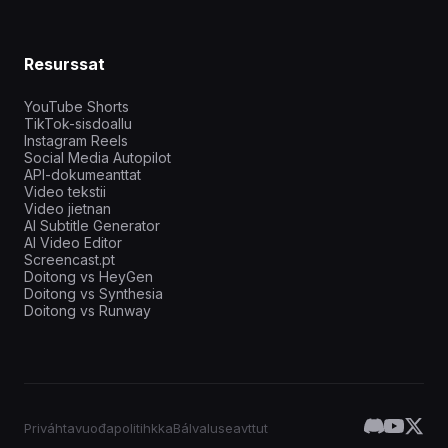
Resurssat
YouTube Shorts
TikTok-sisdoallu
Instagram Reels
Social Media Autopilot
API-dokumeanttat
Video tekstii
Video jietnan
AI Subtitle Generator
AI Video Editor
Screencast.pt
Doitong vs HeyGen
Doitong vs Synthesia
Doitong vs Runway
Priváhtavuođapolitihkka
Bálvaluseavttut