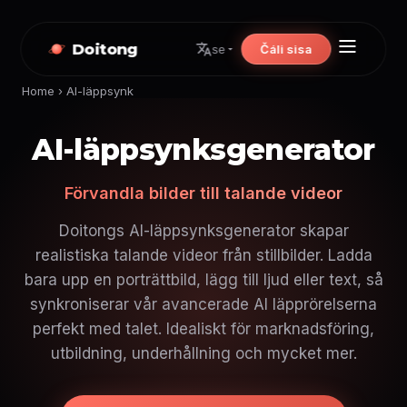
Doitong
Čáli sisa
se
Home
›
AI-läppsynk
AI-läppsynksgenerator
Förvandla bilder till talande videor
Doitongs AI-läppsynksgenerator skapar
realistiska talande videor från stillbilder. Ladda
bara upp en porträttbild, lägg till ljud eller text, så
synkroniserar vår avancerade AI läpprörelserna
perfekt med talet. Idealiskt för marknadsföring,
utbildning, underhållning och mycket mer.