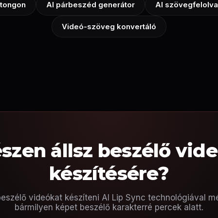
itongon
AI párbeszéd generátor
AI szövegfelolv
Videó-szöveg konvertáló
szen állsz beszélő vid
készítésére?
beszélő videókat készíteni AI Lip Sync technológiával m
bármilyen képet beszélő karakterré percek alatt.