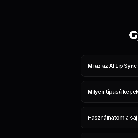
G
Mi az az AI Lip Syn
Milyen típusú képe
Használhatom a sa