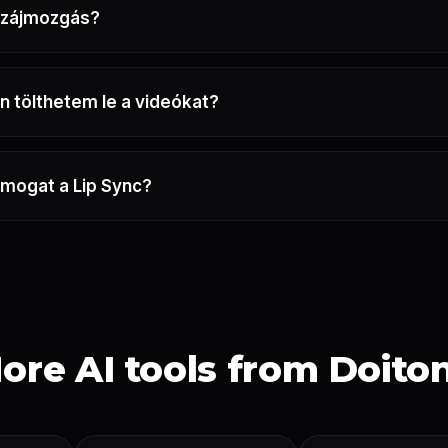
 szájmozgás?
 tölthetem le a videókat?
ámogat a Lip Sync?
ore AI tools from Doito