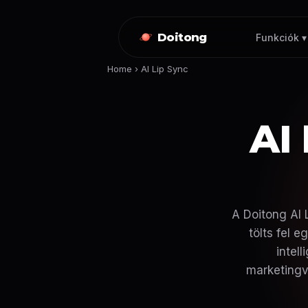
Doitong
Funkciók ▾
Home
›
AI Lip Sync
AI
A Doitong AI 
tölts fel 
intel
marketingv