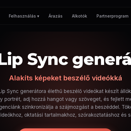
Árazás
Alkotók
Partnerprogram
Felhasználás ▾
 Lip Sync generá
Alakíts képeket beszélő videókká
Lip Sync generátora élethű beszélő videókat készít álló
egy portrét, adj hozzá hangot vagy szöveget, és fejlett 
ligenciánk szinkronizálja a szájmozgást a beszéddel. Tök
ideókhoz, oktatási tartalmakhoz, szórakoztatáshoz és 