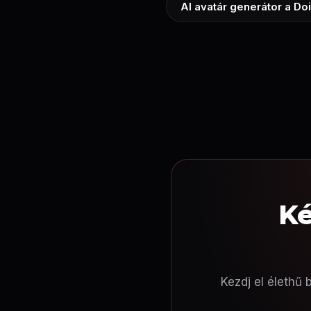
AI avatár generátor a Do
Ké
Kezdj el élethű 