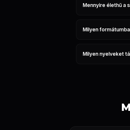
Mennyire élethű a
Milyen formátumban
Milyen nyelveket t
M