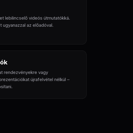
t lebilincselő videós útmutatókká.
t ugyanazzal az előadóval.
iók
ókat rendezvényekre vagy
prezentációkat újrafelvétel nélkül –
ítani.