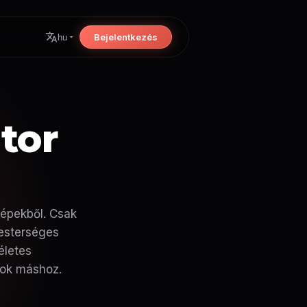
Bejelentkezés
hu
tor
képekből. Csak
mesterséges
életes
sok máshoz.