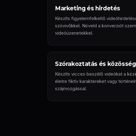
Marketing és hirdetés
Készíts figyelemfelkeltő videóhirdeté
szóvivőkkel. Növeld a konverziót szem
videóüzenetekkel.
Szórakoztatás és közösség
Készíts vicces beszélő videókat a közö
életre fiktív karaktereket vagy történe
szájmozgással.