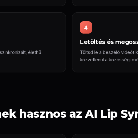
4
Letöltés és megos
zinkronizált, élethű
Töltsd le a beszélő videót
közvetlenül a közösségi m
nek hasznos az AI Lip Sy