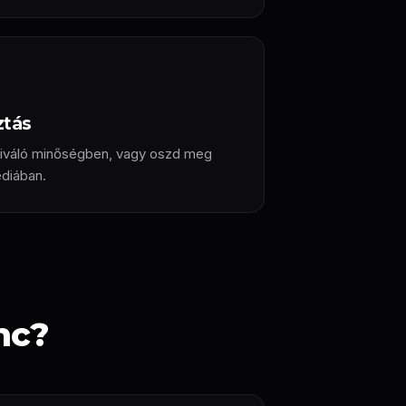
ztás
 kiváló minőségben, vagy oszd meg
édiában.
nc?