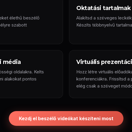
Oktatási tartalmak
seket élethű beszélő
Alakítsd a szöveges leckéke
élyre szabott
Készíts többnyelvű tartalma
i média
Virtuális prezentác
sségi oldalakra. Kelts
Hozz létre virtuális előad
lmi alakokat pontos
konferenciákra. Frissítsd a 
elég csak a szöveget módos
Kezdj el beszélő videókat készíteni most