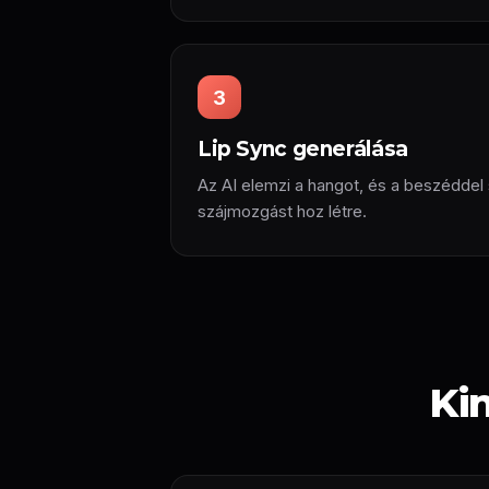
3
Lip Sync generálása
Az AI elemzi a hangot, és a beszéddel s
szájmozgást hoz létre.
Ki