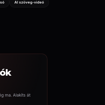
asó
AI szöveg-videó
eók
ég ma. Alakíts át