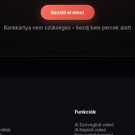
Kezdd el most
Bankkártya nem szükséges – kezdj bele percek alatt
Funkciók
AI Szövegből videó
editek
AI Képből videó
t
Szövegből beszéd