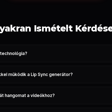
yakran Ismételt Kérdés
c technológia?
kkel működik a Lip Sync generátor?
ját hangomat a videókhoz?