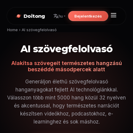
Doitong
Bejelentkezés
hu
Home
›
AI szövegfelolvasó
AI szövegfelolvasó
Alakítsa szövegeit természetes hangzású
beszéddé másodpercek alatt
Generáljon élethű szövegfelolvasó
hanganyagokat fejlett AI technológiánkkal.
Válasszon több mint 5000 hang közül 32 nyelven
és akcentussal, hogy természetes narrációt
készítsen videókhoz, podcastokhoz, e-
learninghez és sok máshoz.