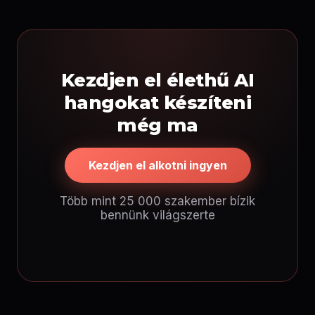
Kezdjen el élethű AI
hangokat készíteni
még ma
Kezdjen el alkotni ingyen
Több mint 25 000 szakember bízik
bennünk világszerte