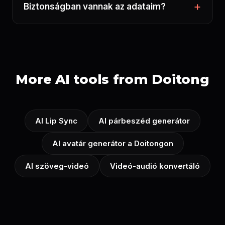
Biztonságban vannak az adataim?
More AI tools from Doitong
AI Lip Sync
AI párbeszéd generátor
AI avatár generátor a Doitongon
AI szöveg-videó
Videó-audió konvertáló