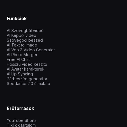
Funkciók
AI Szövegből videó
AI Képből videó
Szövegből beszéd
AI Text to Image
AI Veo 3 Video Generator
AI Photo Merger
Free AI Chat
Hosszú videó készítő
AI Avatar karakterek
AI Lip Syncing
Párbeszéd generátor
Seedance 2.0 útmutató
Erőforrások
YouTube Shorts
TikTok tartalom