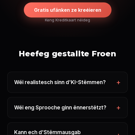
Gratis ufänken ze kreéieren
Keng Kreditkaart néideg
Heefeg gestallte Froen
Wéi realistesch sinn d'KI-Stëmmen?
Wéi eng Sprooche ginn ënnerstëtzt?
Kann ech d'Stëmmausgab