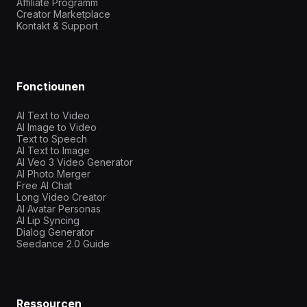
Affiliate Programm
Creator Marketplace
Kontakt & Support
Fonctiounen
AI Text to Video
AI Image to Video
Text to Speech
AI Text to Image
AI Veo 3 Video Generator
AI Photo Merger
Free AI Chat
Long Video Creator
AI Avatar Personas
AI Lip Syncing
Dialog Generator
Seedance 2.0 Guide
Ressourcen