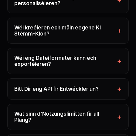
personaliséieren?
Wéi kreéieren ech mäin eegene KI
Stëmm-Klon?
Wéi eng Dateiformater kann ech
exportéieren?
Bitt Dir eng API fir Entwéckler un?
Wat sinn d'Notzungslimitten fir all
Plang?