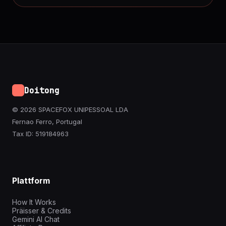
Doitong
© 2026 SPACEFOX UNIPESSOAL LDA
Fernao Ferro, Portugal
Tax ID: 519184963
Plattform
How It Works
Präisser & Credits
Gemini AI Chat