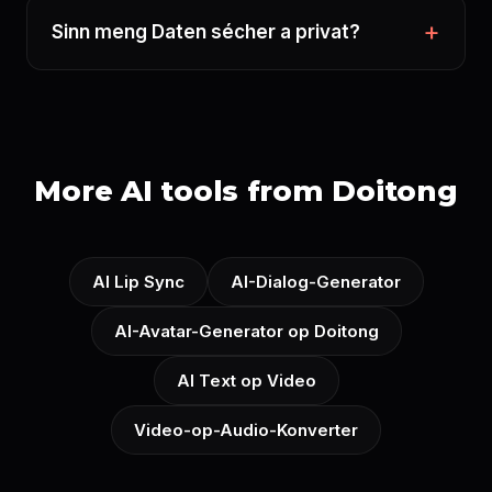
Sinn meng Daten sécher a privat?
More AI tools from Doitong
AI Lip Sync
AI-Dialog-Generator
AI-Avatar-Generator op Doitong
AI Text op Video
Video-op-Audio-Konverter