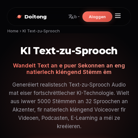
Doitong
Aloggen
lb
Home
›
KI Text-zu-Sprooch
KI Text-zu-Sprooch
Wandelt Text an e puer Sekonnen an eng
natierlech kléngend Stëmm ëm
Generéiert realistesch Text-zu-Sprooch Audio
mat eiser fortschrëttlecher KI-Technologie. Wielt
aus iwwer 5000 Stëmmen an 32 Sproochen an
Akzenter, fir natierlech kléngend Voiceover fir
Videoen, Podcasten, E-Learning a méi ze
kreéieren.