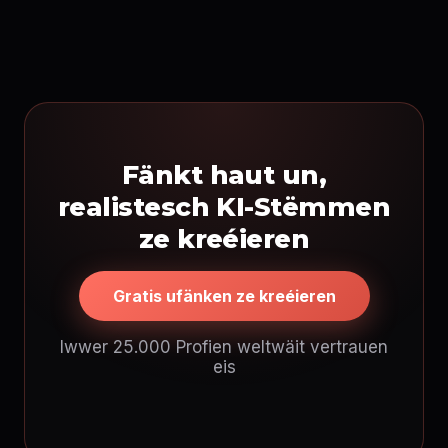
Fänkt haut un,
realistesch KI-Stëmmen
ze kreéieren
Gratis ufänken ze kreéieren
Iwwer 25.000 Profien weltwäit vertrauen
eis