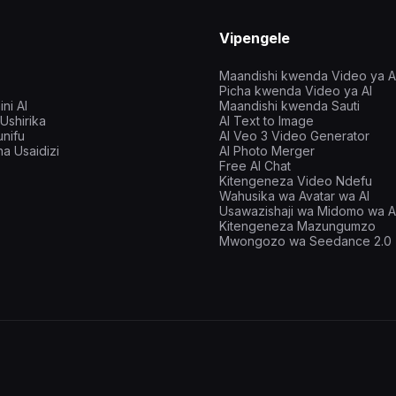
Vipengele
Maandishi kwenda Video ya A
Picha kwenda Video ya AI
ni AI
Maandishi kwenda Sauti
Ushirika
AI Text to Image
nifu
AI Veo 3 Video Generator
a Usaidizi
AI Photo Merger
Free AI Chat
Kitengeneza Video Ndefu
Wahusika wa Avatar wa AI
Usawazishaji wa Midomo wa A
Kitengeneza Mazungumzo
Mwongozo wa Seedance 2.0