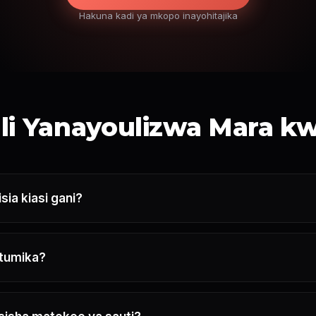
Hakuna kadi ya mkopo inayohitajika
i Yanayoulizwa Mara k
isia kiasi gani?
otumika?