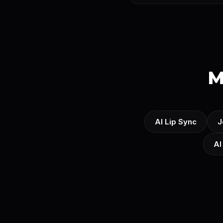
M
AI Lip Sync
J
AI