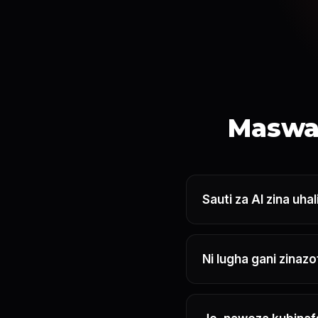
Maswal
Sauti za AI zina uhal
Ni lugha gani zinaz