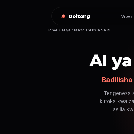
Doitong
Vipen
Home
›
AI ya Maandishi kwa Sauti
AI ya
Badilisha
Tengeneza sa
kutoka kwa zai
asilia k