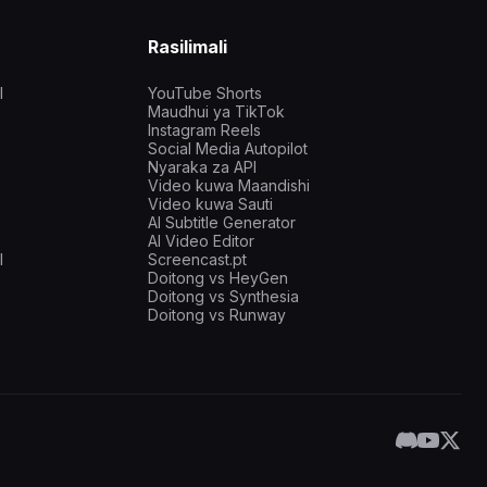
Rasilimali
I
YouTube Shorts
Maudhui ya TikTok
Instagram Reels
Social Media Autopilot
Nyaraka za API
Video kuwa Maandishi
Video kuwa Sauti
AI Subtitle Generator
AI Video Editor
I
Screencast.pt
Doitong vs HeyGen
Doitong vs Synthesia
Doitong vs Runway