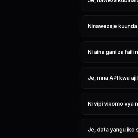
Je, naweza kubinaf
Ninawezaje kuunda n
Ni aina gani za fai
Je, mna API kwa aj
Ni vipi vikomo vya
Je, data yangu iko s