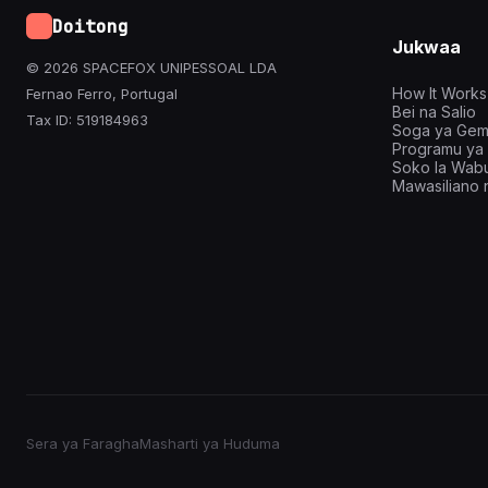
Doitong
Jukwaa
© 2026 SPACEFOX UNIPESSOAL LDA
How It Works
Fernao Ferro, Portugal
Bei na Salio
Tax ID: 519184963
Soga ya Gemi
Programu ya 
Soko la Wabu
Mawasiliano n
Sera ya Faragha
Masharti ya Huduma