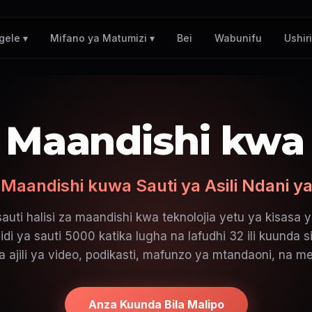
Bei
Wabunifu
Ushir
gele ▾
Mifano ya Matumizi ▾
 Maandishi kwa
 Maandishi kuwa Sauti ya Asili Ndani 
uti halisi za maandishi kwa teknolojia yetu ya kisasa 
di ya sauti 5000 katika lugha na lafudhi 32 ili kuunda si
wa ajili ya video, podikasti, mafunzo ya mtandaoni, na m
Anza Kuunda Bila Malipo