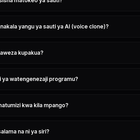
sisha matokeo ya sauti?
akala yangu ya sauti ya AI (voice clone)?
li naweza kupakua?
ili ya watengenezaji programu?
 matumizi kwa kila mpango?
alama na ni ya siri?