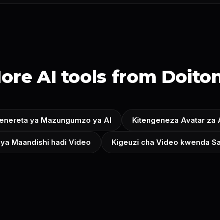
ore AI tools from Doito
enereta ya Mazungumzo ya AI
Kitengeneza Avatar za 
 ya Maandishi hadi Video
Kigeuzi cha Video kwenda Sa