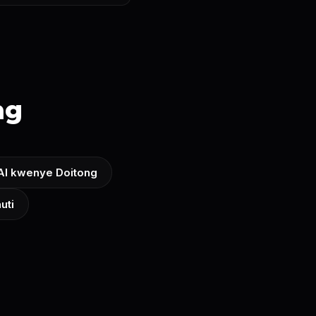
ng
AI kwenye Doitong
uti