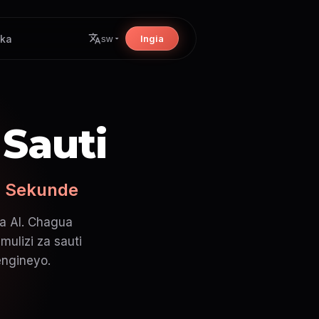
ika
Ingia
sw
 Sauti
ya Sekunde
ya AI. Chagua
mulizi za sauti
engineyo.