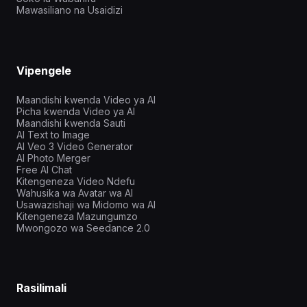
Mawasiliano na Usaidizi
Vipengele
Maandishi kwenda Video ya AI
Picha kwenda Video ya AI
Maandishi kwenda Sauti
AI Text to Image
AI Veo 3 Video Generator
AI Photo Merger
Free AI Chat
Kitengeneza Video Ndefu
Wahusika wa Avatar wa AI
Usawazishaji wa Midomo wa AI
Kitengeneza Mazungumzo
Mwongozo wa Seedance 2.0
Rasilimali