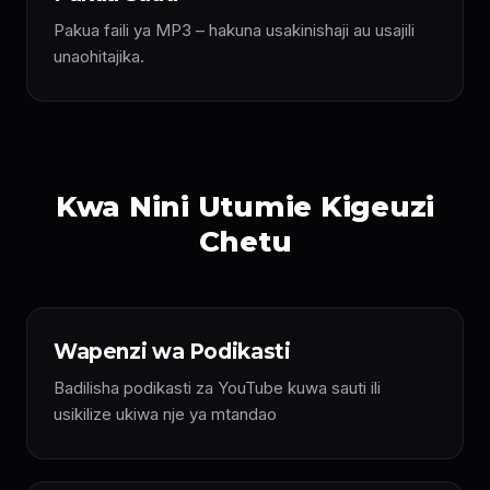
Pakua faili ya MP3 – hakuna usakinishaji au usajili
unaohitajika.
Kwa Nini Utumie Kigeuzi
Chetu
Wapenzi wa Podikasti
Badilisha podikasti za YouTube kuwa sauti ili
usikilize ukiwa nje ya mtandao