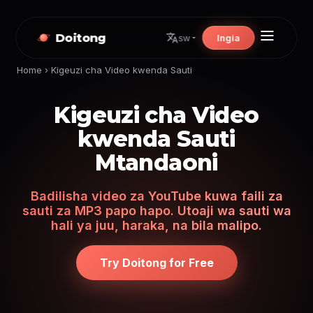
Doitong
Ingia
sw
Home
›
Kigeuzi cha Video kwenda Sauti
Kigeuzi cha Video
kwenda Sauti
Mtandaoni
Badilisha video za YouTube kuwa faili za
sauti za MP3 papo hapo. Utoaji wa sauti wa
hali ya juu, haraka, na bila malipo.
Try Doitong for Free