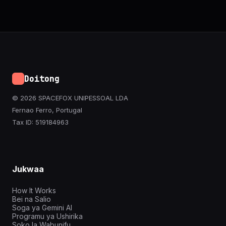
Doitong
© 2026 SPACEFOX UNIPESSOAL LDA
Fernao Ferro, Portugal
Tax ID: 519184963
Jukwaa
How It Works
Bei na Salio
Soga ya Gemini AI
Programu ya Ushirika
Soko la Wabunifu