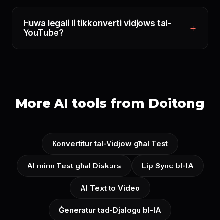
Huwa legali li tikkonverti vidjows tal-
YouTube?
More AI tools from Doitong
Konvertitur tal-Vidjow għal Test
AI minn Test għal Diskors
Lip Sync bl-IA
AI Text to Video
Ġeneratur tad-Djalogu bl-IA