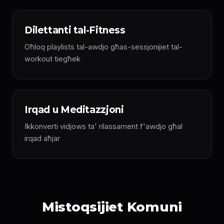
Dilettanti tal-Fitness
Oħloq playlists tal-awdjo għas-sessjonijiet tal-
workout tiegħek
Irqad u Meditazzjoni
Ikkonverti vidjows ta' rilassament f'awdjo għal
irqad aħjar
Mistoqsijiet Komuni