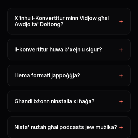
X'inhu l-Konvertitur minn Vidjow għal
Awdjo ta' Doitong?
Il-konvertitur huwa b'xejn u sigur?
Liema formati jappoġġja?
Għandi bżonn ninstalla xi ħaġa?
Nista' nużah għal podcasts jew mużika?