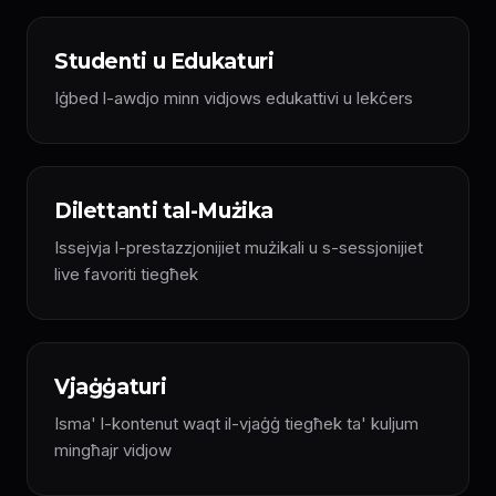
Studenti u Edukaturi
Iġbed l-awdjo minn vidjows edukattivi u lekċers
Dilettanti tal-Mużika
Issejvja l-prestazzjonijiet mużikali u s-sessjonijiet
live favoriti tiegħek
Vjaġġaturi
Isma' l-kontenut waqt il-vjaġġ tiegħek ta' kuljum
mingħajr vidjow