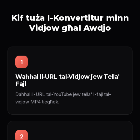
Kif tuża l-Konvertitur minn
Vidjow għal Awdjo
1
Waħħal il-URL tal-Vidjow jew Tella'
Fajl
Daħħal il-URL tal-YouTube jew tella' l-fajl tal-
vidjow MP4 tiegħek.
2