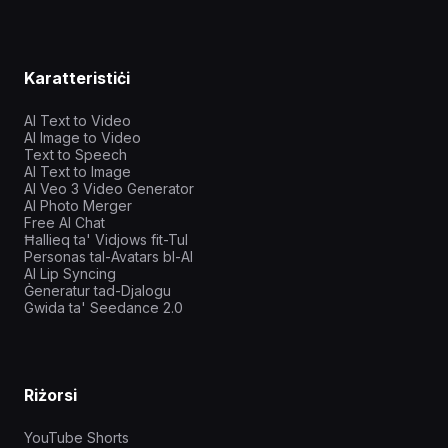
Karatteristiċi
AI Text to Video
AI Image to Video
Text to Speech
AI Text to Image
AI Veo 3 Video Generator
AI Photo Merger
Free AI Chat
Ħallieq ta' Vidjows fit-Tul
Personas tal-Avatars bl-AI
AI Lip Syncing
Ġeneratur tad-Djalogu
Gwida ta' Seedance 2.0
Riżorsi
YouTube Shorts