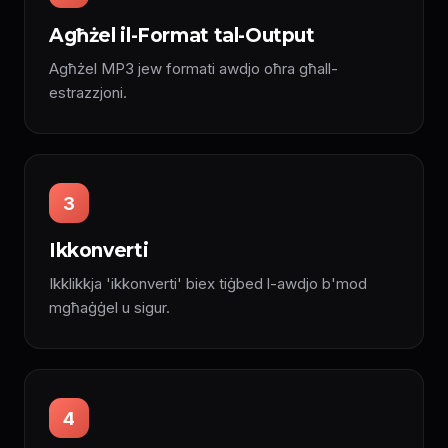
Agħżel il-Format tal-Output
Agħżel MP3 jew formati awdjo oħra għall-
estrazzjoni.
3
Ikkonverti
Ikklikkja 'ikkonverti' biex tiġbed l-awdjo b'mod
mgħaġġel u sigur.
4