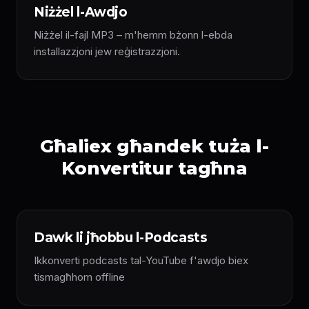
Niżżel l-Awdjo
Niżżel il-fajl MP3 – m'hemm bżonn l-ebda
installazzjoni jew reġistrazzjoni.
Għaliex għandek tuża l-
Konvertitur tagħna
Dawk li jħobbu l-Podcasts
Ikkonverti podcasts tal-YouTube f'awdjo biex
tismagħhom offline