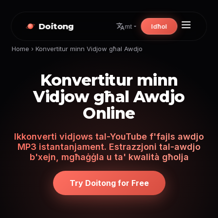
Doitong
Idħol
mt
Home
›
Konvertitur minn Vidjow għal Awdjo
Konvertitur minn
Vidjow għal Awdjo
Online
Ikkonverti vidjows tal-YouTube f'fajls awdjo
MP3 istantanjament. Estrazzjoni tal-awdjo
b'xejn, mgħaġġla u ta' kwalità għolja
Try Doitong for Free