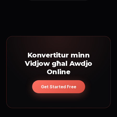
Konvertitur minn
Vidjow għal Awdjo
Online
Get Started Free