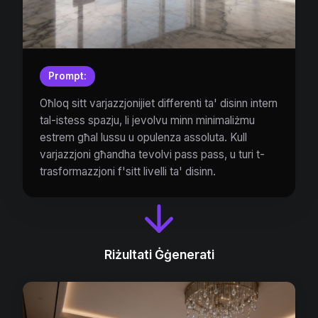
Prompt:
Oħloq sitt varjazzjonijiet differenti ta' disinn intern
tal-istess spazju, li jevolvu minn minimaliżmu
estrem għal lussu u opulenza assoluta. Kull
varjazzjoni għandha tevolvi pass pass, u turi t-
trasformazzjoni f'sitt livelli ta' disinn.
Riżultati Ġġenerati