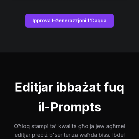
Ipprova l-Ġenerazzjoni f'Daqqa
Editjar ibbażat fuq
il-Prompts
Oħloq stampi ta' kwalità għolja jew agħmel
editjar preċiż b'sentenza waħda biss. Ibdel