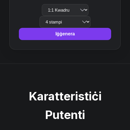
Iġġenera
Karatteristiċi
Putenti