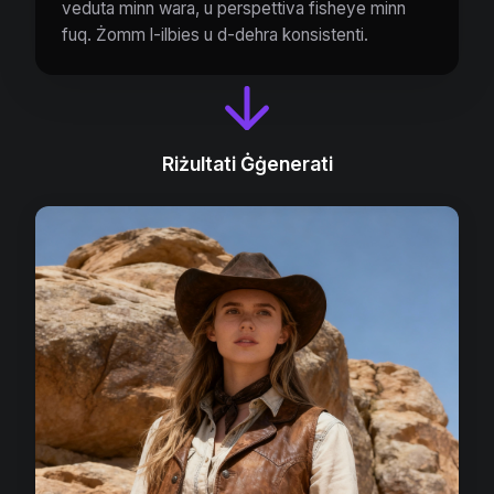
veduta minn wara, u perspettiva fisheye minn
fuq. Żomm l-ilbies u d-dehra konsistenti.
Riżultati Ġġenerati