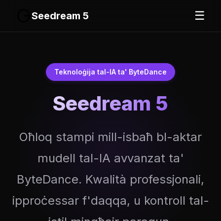
☰
Seedream 5
Teknoloġija tal-IA ta' ByteDance
Seedream 5
Oħloq stampi mill-isbaħ bl-aktar
mudell tal-IA avvanzat ta'
ByteDance. Kwalità professjonali,
ipproċessar f'daqqa, u kontroll tal-