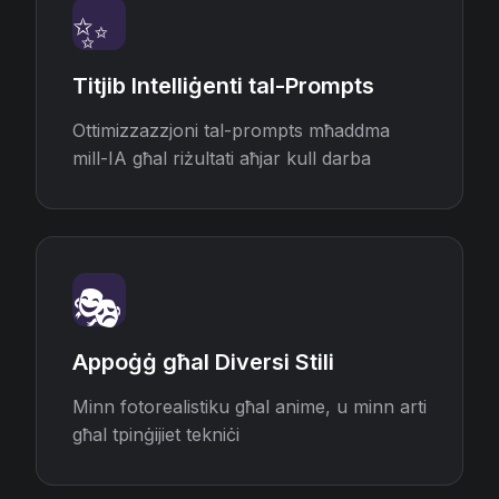
✨
Titjib Intelliġenti tal-Prompts
Ottimizzazzjoni tal-prompts mħaddma
mill-IA għal riżultati aħjar kull darba
🎭
Appoġġ għal Diversi Stili
Minn fotorealistiku għal anime, u minn arti
għal tpinġijiet tekniċi