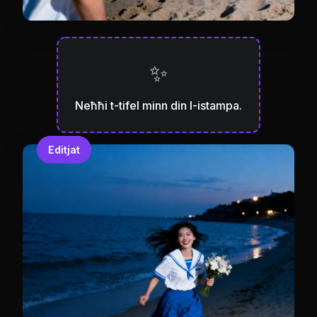
✨
Neħħi t-tifel minn din l-istampa.
Editjat