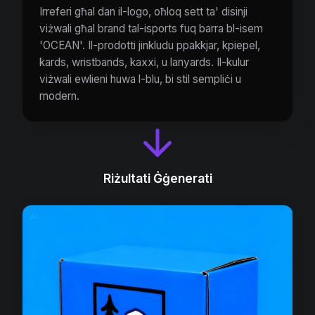
Irreferi għal dan il-logo, oħloq sett ta' disinji
viżwali għal brand tal-isports fuq barra bl-isem
'OCEAN'. Il-prodotti jinkludu ppakkjar, kpiepel,
kards, wristbands, kaxxi, u lanyards. Il-kulur
viżwali ewlieni huwa l-blu, bi stil sempliċi u
modern.
Riżultati Ġġenerati