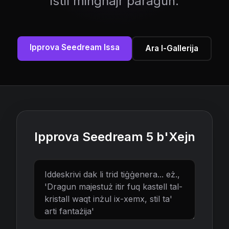
istil mingħajr paragun.
Ipprova Seedream Issa
Ara l-Gallerija
Ipprova Seedream 5 b'Xejn