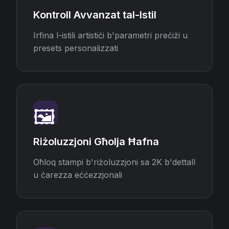
Kontroll Avvanzat tal-Istil
Irfina l-istili artistiċi b'parametri preċiżi u
presets personalizzati
🖼️
Riżoluzzjoni Għolja Ħafna
Oħloq stampi b'riżoluzzjoni sa 2K b'dettall
u ċarezza eċċezzjonali