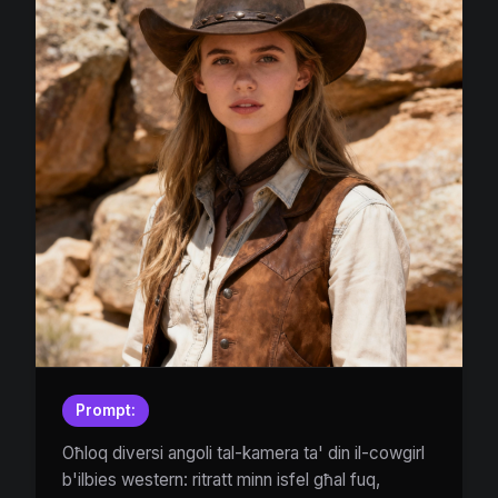
Prompt:
Oħloq diversi angoli tal-kamera ta' din il-cowgirl
b'ilbies western: ritratt minn isfel għal fuq,