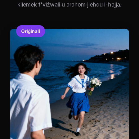
kliemek f'viżwali u arahom jieħdu l-ħajja.
Oriġinali