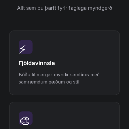
Allt sem þú þarft fyrir faglega myndgerð
⚡
Fjöldavinnsla
Búðu til margar myndir samtímis með
samræmdum gæðum og stíl
🎨