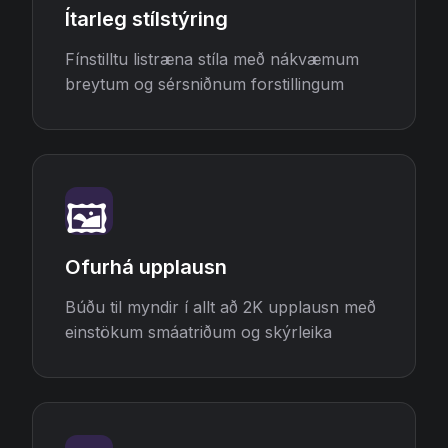
Ítarleg stílstýring
Fínstilltu listræna stíla með nákvæmum
breytum og sérsniðnum forstillingum
🖼️
Ofurhá upplausn
Búðu til myndir í allt að 2K upplausn með
einstökum smáatriðum og skýrleika