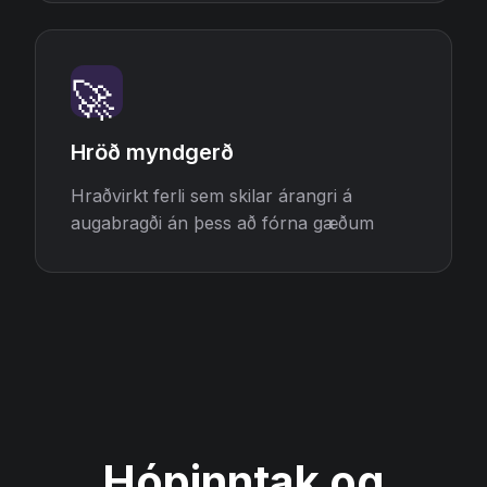
🚀
Hröð myndgerð
Hraðvirkt ferli sem skilar árangri á
augabragði án þess að fórna gæðum
Hópinntak og