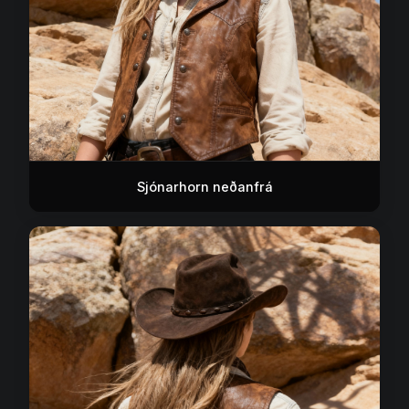
Sjónarhorn neðanfrá