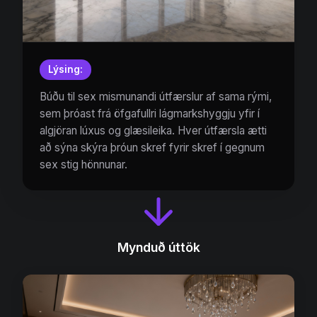
Lýsing:
Búðu til sex mismunandi útfærslur af sama rými,
sem þróast frá öfgafullri lágmarkshyggju yfir í
algjöran lúxus og glæsileika. Hver útfærsla ætti
að sýna skýra þróun skref fyrir skref í gegnum
sex stig hönnunar.
Mynduð úttök