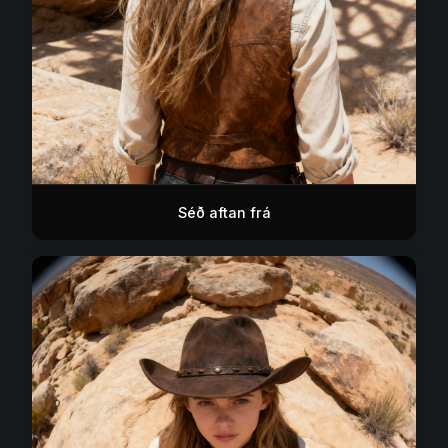
Séð aftan frá