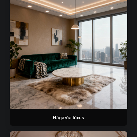
Hágæða lúxus