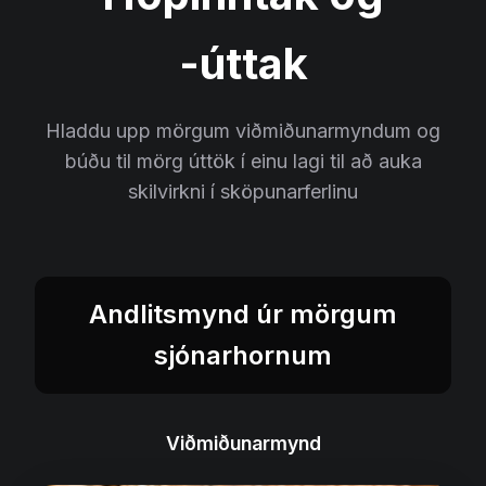
-úttak
Hladdu upp mörgum viðmiðunarmyndum og
búðu til mörg úttök í einu lagi til að auka
skilvirkni í sköpunarferlinu
Andlitsmynd úr mörgum
sjónarhornum
Viðmiðunarmynd