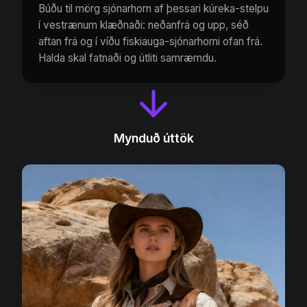
Búðu til mörg sjónarhorn af þessari kúreka-stelpu
í vestrænum klæðnaði: neðanfrá og upp, séð
aftan frá og í víðu fiskiauga-sjónarhorni ofan frá.
Halda skal fatnaði og útliti samræmdu.
Mynduð úttök