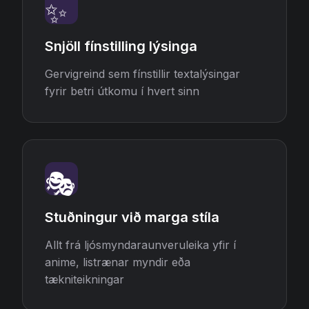
✨
Snjöll fínstilling lýsinga
Gervigreind sem fínstillir textalýsingar
fyrir betri útkomu í hvert sinn
🎭
Stuðningur við marga stíla
Allt frá ljósmyndaraunveruleika yfir í
anime, listrænar myndir eða
tækniteikningar