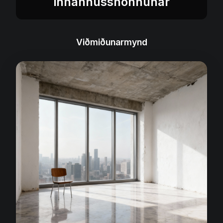
innanhússhönnunar
Viðmiðunarmynd