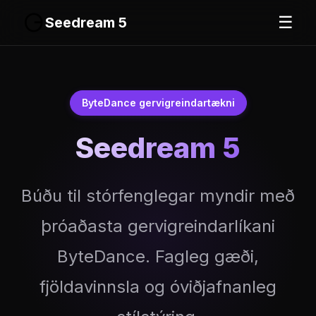
☰
Seedream 5
ByteDance gervigreindartækni
Seedream 5
Búðu til stórfenglegar myndir með
þróaðasta gervigreindarlíkani
ByteDance. Fagleg gæði,
fjöldavinnsla og óviðjafnanleg