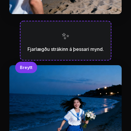
✨
Fjarlægðu strákinn á þessari mynd.
Breytt