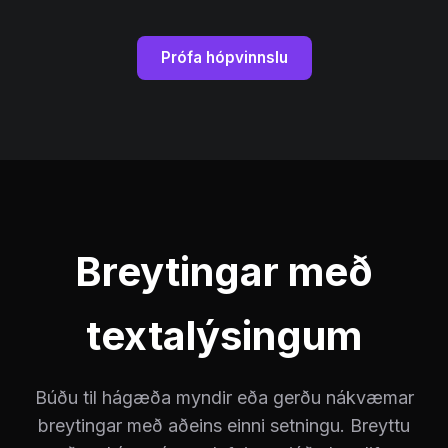
Prófa hópvinnslu
Breytingar með
textalýsingum
Búðu til hágæða myndir eða gerðu nákvæmar
breytingar með aðeins einni setningu. Breyttu