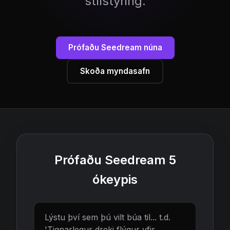
stílstýring.
Prófaðu Seedream núna
Skoða myndasafn
Prófaðu Seedream 5
ókeypis