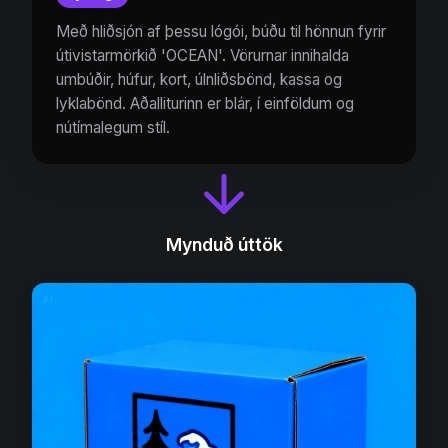
Með hliðsjón af þessu lógói, búðu til hönnun fyrir
útivistarmörkið 'OCEAN'. Vörurnar innihalda
umbúðir, húfur, kort, úlnliðsbönd, kassa og
lyklabönd. Aðalliturinn er blár, í einföldum og
nútímalegum stíl.
Mynduð úttök