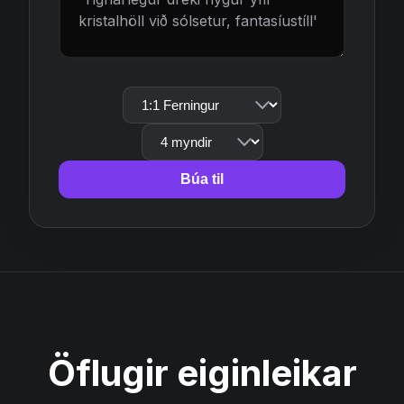
Búa til
Öflugir eiginleikar