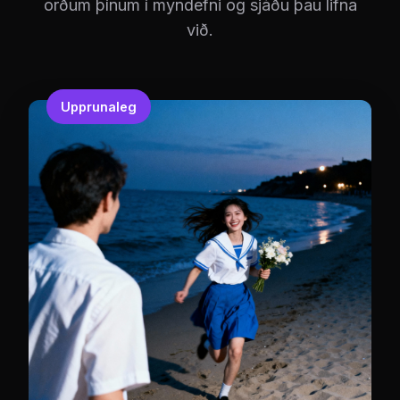
orðum þínum í myndefni og sjáðu þau lifna
við.
Upprunaleg