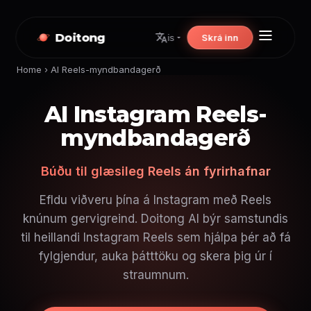
Doitong
Skrá inn
is
Home
›
AI Reels-myndbandagerð
AI Instagram Reels-
myndbandagerð
Búðu til glæsileg Reels án fyrirhafnar
Efldu viðveru þína á Instagram með Reels
knúnum gervigreind. Doitong AI býr samstundis
til heillandi Instagram Reels sem hjálpa þér að fá
fylgjendur, auka þátttöku og skera þig úr í
straumnum.