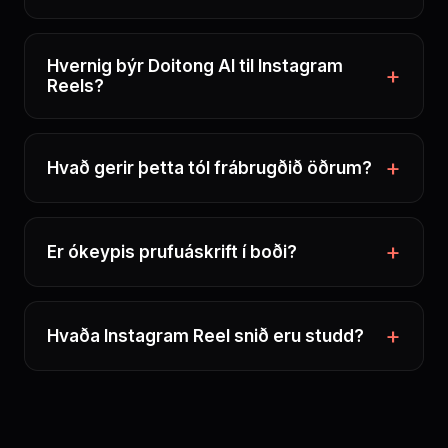
Hvernig býr Doitong AI til Instagram
Reels?
Hvað gerir þetta tól frábrugðið öðrum?
Er ókeypis prufuáskrift í boði?
Hvaða Instagram Reel snið eru studd?