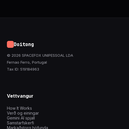
Doitong
© 2026 SPACEFOX UNIPESSOAL LDA
Fernao Ferro, Portugal
Tax ID: 519184963
Vettvangur
How It Works
Verð og einingar
Gemini AI spjall
Samstarfskerfi
Markaðstorg höfunda