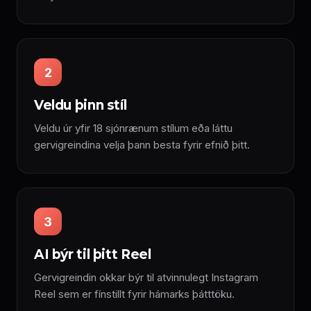
2
Veldu þinn stíl
Veldu úr yfir 18 sjónrænum stílum eða láttu
gervigreindina velja þann besta fyrir efnið þitt.
3
AI býr til þitt Reel
Gervigreindin okkar býr til atvinnulegt Instagram
Reel sem er fínstillt fyrir hámarks þátttöku.