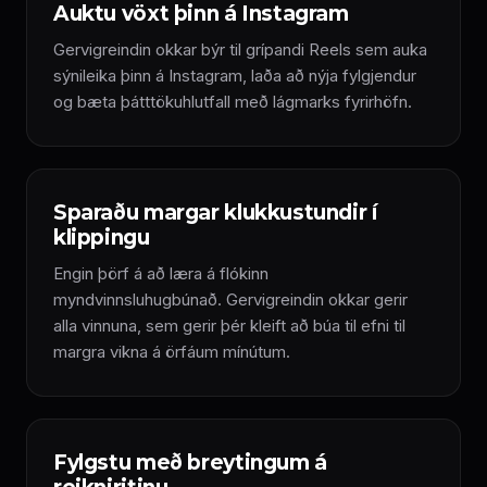
Auktu vöxt þinn á Instagram
Gervigreindin okkar býr til grípandi Reels sem auka
sýnileika þinn á Instagram, laða að nýja fylgjendur
og bæta þátttökuhlutfall með lágmarks fyrirhöfn.
Sparaðu margar klukkustundir í
klippingu
Engin þörf á að læra á flókinn
myndvinnsluhugbúnað. Gervigreindin okkar gerir
alla vinnuna, sem gerir þér kleift að búa til efni til
margra vikna á örfáum mínútum.
Fylgstu með breytingum á