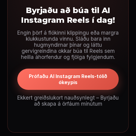
Byrjaðu að búa til AI
Instagram Reels í dag!
Engin þörf á flókinni klippingu eða margra
klukkustunda vinnu. Sláðu bara inn
hugmyndirnar þínar og láttu
gervigreindina okkar búa til Reels sem
heilla áhorfendur og fjölga fylgjendum.
Prófaðu AI Instagram Reels-tólið
ókeypis
Ekkert greiðslukort nauðsynlegt – Byrjaðu
að skapa á örfáum mínútum