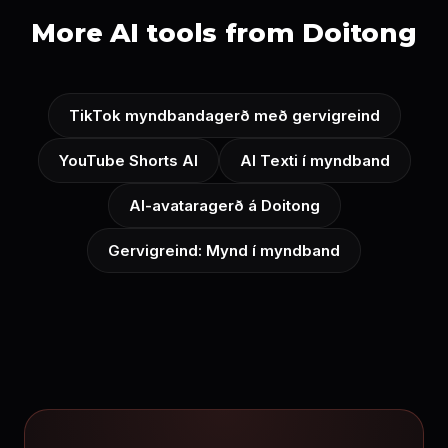
More AI tools from Doitong
TikTok myndbandagerð með gervigreind
YouTube Shorts AI
AI Texti í myndband
AI-avataragerð á Doitong
Gervigreind: Mynd í myndband