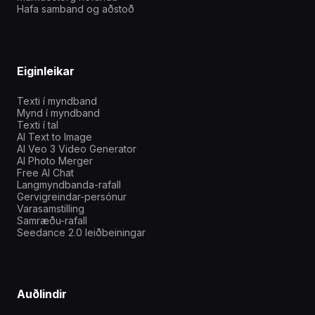
Hafa samband og aðstoð
Eiginleikar
Texti í myndband
Mynd í myndband
Texti í tal
AI Text to Image
AI Veo 3 Video Generator
AI Photo Merger
Free AI Chat
Langmyndbanda-rafall
Gervigreindar-persónur
Varasamstilling
Samræðu-rafall
Seedance 2.0 leiðbeiningar
Auðlindir