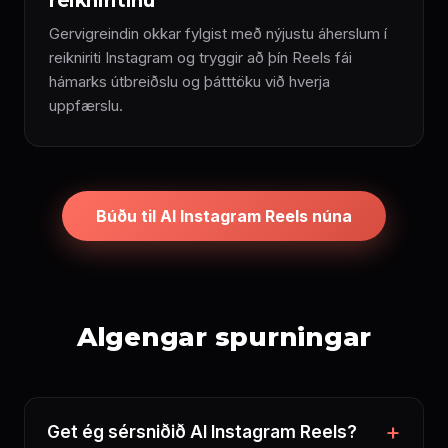
reikniritinu
Gervigreindin okkar fylgist með nýjustu áherslum í
reikniriti Instagram og tryggir að þín Reels fái
hámarks útbreiðslu og þátttöku við hverja
uppfærslu.
Búðu til AI Instagram Reels núna
Algengar spurningar
Get ég sérsniðið AI Instagram Reels?