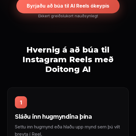
Byrjaðu að búa til AI Reels ókeypis
Ekkert greiðslukort nauðsynlegt
Hvernig á að búa til
Instagram Reels með
Doitong AI
1
Sláðu inn hugmyndina þína
Settu inn hugmynd eða hlaðu upp mynd sem þú vilt
breyta í Reel.