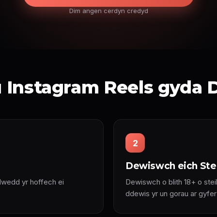
Dim angen cerdyn credyd
u Instagram Reels gyda 
2
Dewiswch eich Stei
wedd yr hoffech ei
Dewiswch o blith 18+ o stei
ddewis yr un gorau ar gyfe