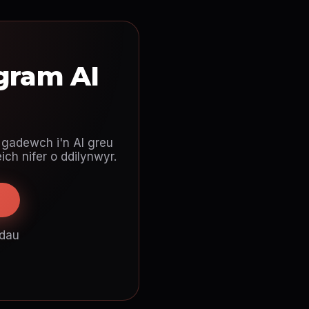
gram AI
 gadewch i'n AI greu
ich nifer o ddilynwyr.
dau