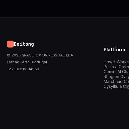
Doitong
Platfform
© 2026 SPACEFOX UNIPESSOAL LDA
How It Works
Fernao Ferro, Portugal
Prisio a Chr
Tax ID: 519184963
Gemini AI Cha
Rhaglen Gysyl
Marchnad Cr
Cysylltu a C