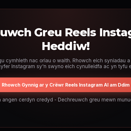
uwch Greu Reels Insta
Heddiw!
u cymhleth nac oriau o waith. Rhowch eich syniadau a
yfer Instagram sy'n swyno eich cynulleidfa ac yn tyfu e
Rhowch Gynnig ar y Crëwr Reels Instagram AI am Ddim
 angen cerdyn credyd - Dechreuwch greu mewn munu