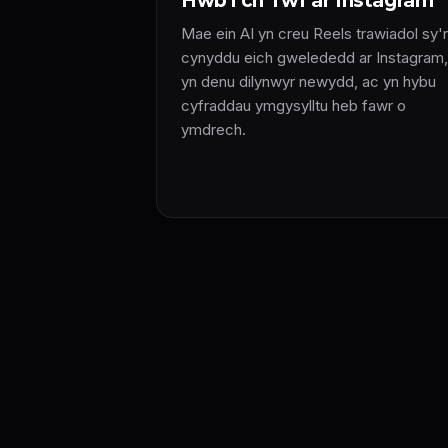
Hwb i'ch Twf ar Instagram
Mae ein AI yn creu Reels trawiadol sy'
cynyddu eich gwelededd ar Instagram,
yn denu dilynwyr newydd, ac yn hybu
cyfraddau ymgysylltu heb fawr o
ymdrech.