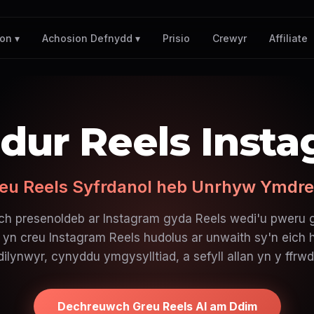
Prisio
Crewyr
Affiliate
on ▾
Achosion Defnydd ▾
dur Reels Insta
eu Reels Syfrdanol heb Unrhyw Ymdr
h presenoldeb ar Instagram gyda Reels wedi'u pweru 
 yn creu Instagram Reels hudolus ar unwaith sy'n eich h
dilynwyr, cynyddu ymgysylltiad, a sefyll allan yn y ffrwd
Dechreuwch Greu Reels AI am Ddim