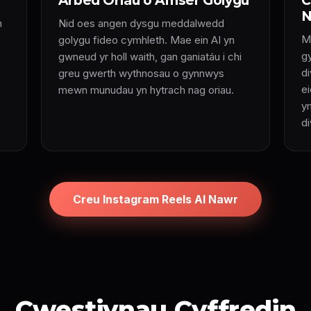
Arbed Oriau o Amser Golygu
C
N
n
Nid oes angen dysgu meddalwedd
M
golygu fideo cymhleth. Mae ein AI yn
g
gwneud yr holl waith, gan ganiatáu i chi
d
greu gwerth wythnosau o gynnwys
e
mewn munudau yn hytrach nag oriau.
y
d
Creu Instagram Reels AI Nawr
Cwestiynau Cyffredin