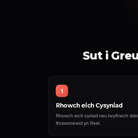
Sut i Gre
1
Rhowch eich Cysyniad
Rhowch eich syniad neu lwythwch ddel
thrawsnewid yn Reel.