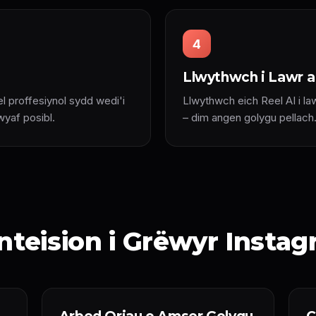
4
Llwythwch i Lawr 
l proffesiynol sydd wedi'i
Llwythwch eich Reel AI i law
wyaf posibl.
– dim angen golygu pellach
teision i Grëwyr Insta