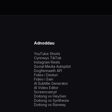
Adnoddau
YouTube Shorts
Cynnwys TikTok
Instagram Reels
Social Media Autopilot
Dogfennaeth API
Fideo i Destun
Fideo i Sain
AI Subtitle Generator
AI Video Editor
Screencast.pt
Doitong vs HeyGen
Doitong vs Synthesia
Doitong vs Runway