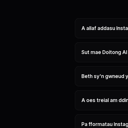
A allaf addasu Inst
Sut mae Doitong AI
Beth sy'n gwneud yr
A oes treial am ddi
Pa fformatau Insta