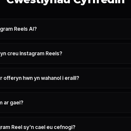
agram Reels AI?
 yn creu Instagram Reels?
 offeryn hwn yn wahanol i eraill?
m ar gael?
gram Reel sy'n cael eu cefnogi?