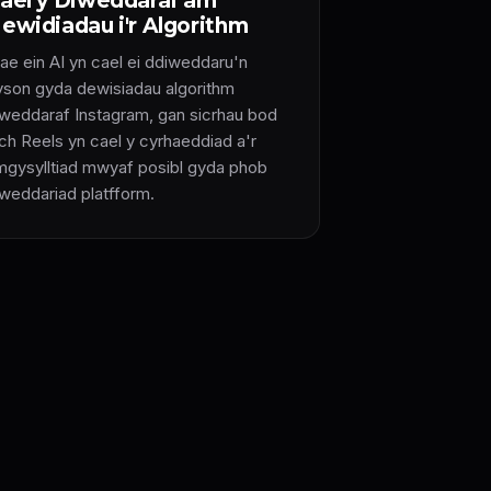
ael y Diweddaraf am
ewidiadau i'r Algorithm
ae ein AI yn cael ei ddiweddaru'n
yson gyda dewisiadau algorithm
iweddaraf Instagram, gan sicrhau bod
ich Reels yn cael y cyrhaeddiad a'r
mgysylltiad mwyaf posibl gyda phob
iweddariad platfform.