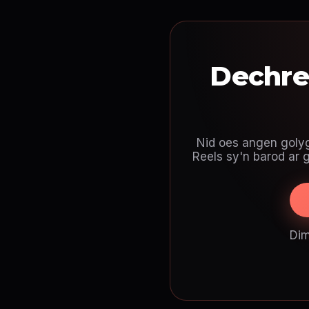
Dechre
Nid oes angen golyg
Reels sy'n barod ar g
Dim