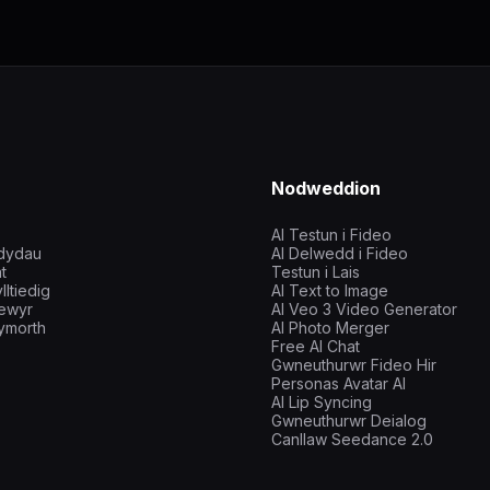
Nodweddion
AI Testun i Fideo
edydau
AI Delwedd i Fideo
t
Testun i Lais
ltiedig
AI Text to Image
ewyr
AI Veo 3 Video Generator
hymorth
AI Photo Merger
Free AI Chat
Gwneuthurwr Fideo Hir
Personas Avatar AI
AI Lip Syncing
Gwneuthurwr Deialog
Canllaw Seedance 2.0