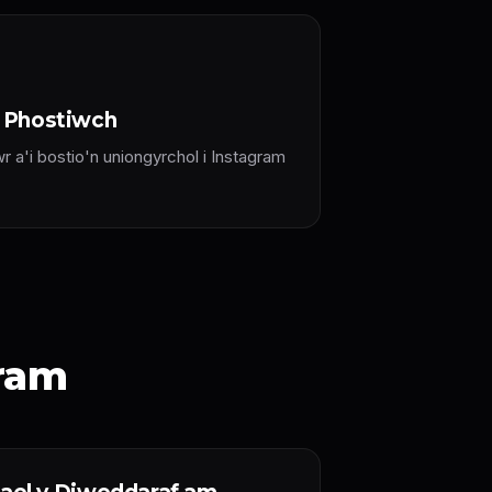
a Phostiwch
r a'i bostio'n uniongyrchol i Instagram
.
gram