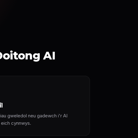
Doitong AI
l
liau gweledol neu gadewch i'r AI
r eich cynnwys.