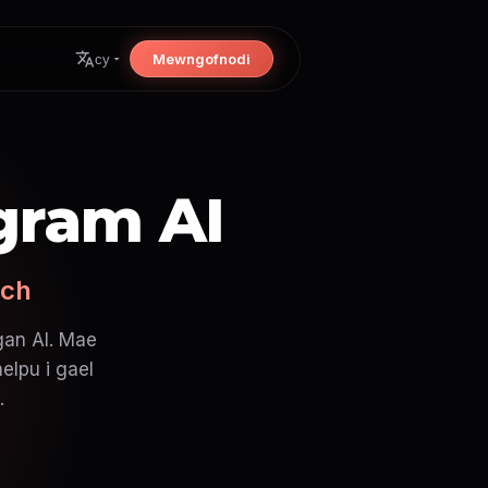
Mewngofnodi
cy
gram AI
ech
gan AI. Mae
elpu i gael
.