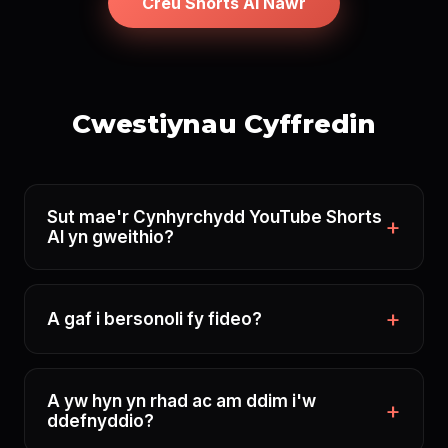
Creu Shorts AI Nawr
Cwestiynau Cyffredin
Sut mae'r Cynhyrchydd YouTube Shorts
AI yn gweithio?
A gaf i bersonoli fy fideo?
A yw hyn yn rhad ac am ddim i'w
ddefnyddio?