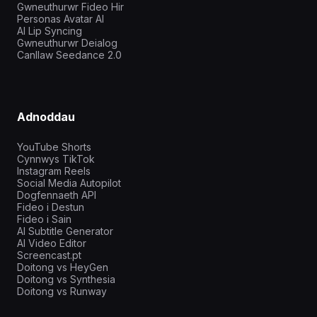
Gwneuthurwr Fideo Hir
Personas Avatar AI
AI Lip Syncing
Gwneuthurwr Deialog
Canllaw Seedance 2.0
Adnoddau
YouTube Shorts
Cynnwys TikTok
Instagram Reels
Social Media Autopilot
Dogfennaeth API
Fideo i Destun
Fideo i Sain
AI Subtitle Generator
AI Video Editor
Screencast.pt
Doitong vs HeyGen
Doitong vs Synthesia
Doitong vs Runway