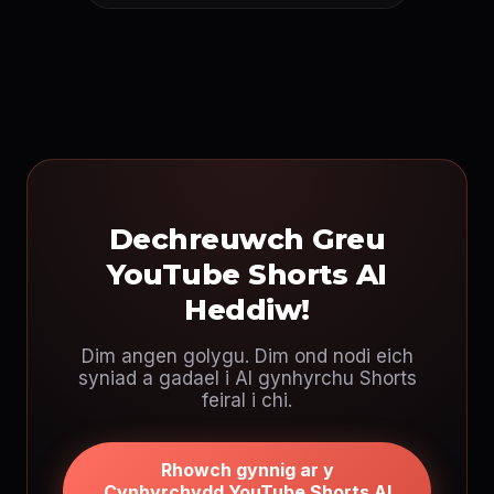
Dechreuwch Greu
YouTube Shorts AI
Heddiw!
Dim angen golygu. Dim ond nodi eich
syniad a gadael i AI gynhyrchu Shorts
feiral i chi.
Rhowch gynnig ar y
Cynhyrchydd YouTube Shorts AI