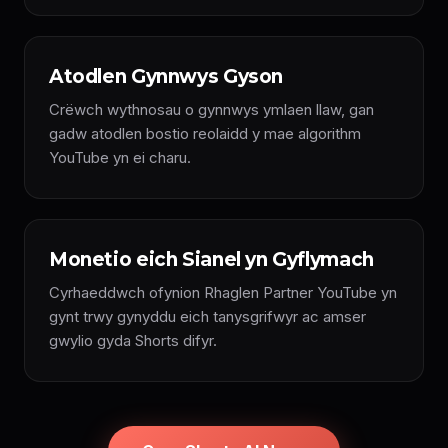
Atodlen Gynnwys Gyson
Crëwch wythnosau o gynnwys ymlaen llaw, gan
gadw atodlen bostio reolaidd y mae algorithm
YouTube yn ei charu.
Monetio eich Sianel yn Gyflymach
Cyrhaeddwch ofynion Rhaglen Partner YouTube yn
gynt trwy gynyddu eich tanysgrifwyr ac amser
gwylio gyda Shorts difyr.