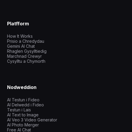
Platfform
How It Works
Prisio a Chredydau
Gemini AI Chat
Rhaglen Gysylltiedig
Marchnad Crewyr
Cysylltu a Chymorth
Nodweddion
AI Testun i Fideo
AI Delwedd i Fideo
Testun i Lais
AI Text to Image
AI Veo 3 Video Generator
AI Photo Merger
Free AI Chat