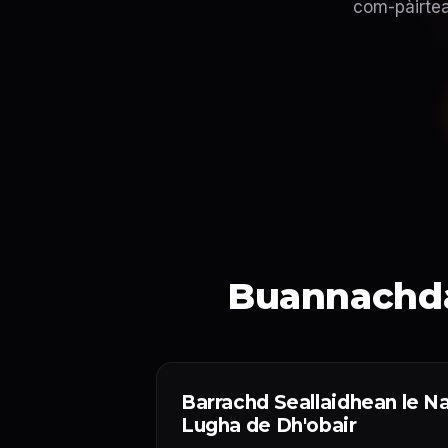
com-pàirtea
Buannachda
Barrachd Seallaidhean le N
Lugha de Dh'obair