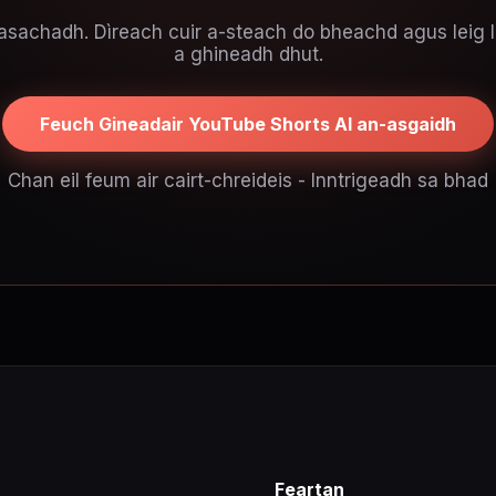
asachadh. Dìreach cuir a-steach do bheachd agus leig le
a ghineadh dhut.
Feuch Gineadair YouTube Shorts AI an-asgaidh
Chan eil feum air cairt-chreideis - Inntrigeadh sa bhad
Feartan