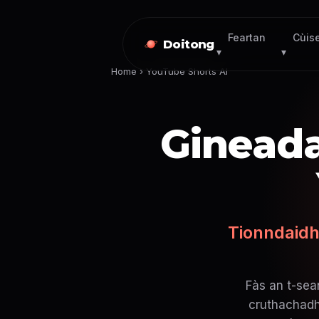
Feartan
Cùis
Doitong
▾
▾
Home
›
YouTube Shorts AI
Gineada
Tionndaidh
Fàs an t-sean
cruthachadh