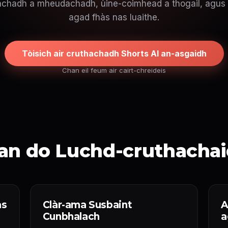
chadh a mheudachadh, ùine-coimhead a thogail, agus 
agad fhàs nas luaithe.
Tòisich air cruthachadh Shorts AI an-asgaidh
Chan eil feum air cairt-chreideis
n do Luchd-cruthacha
as
Clàr-ama Susbaint
A
Cunbhalach
a