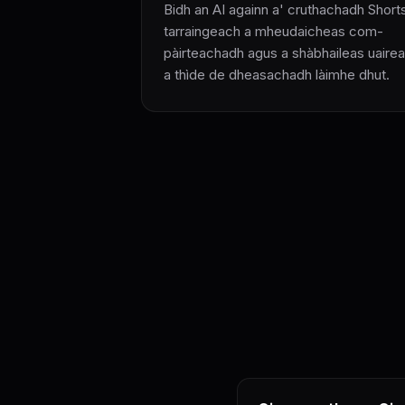
Bidh an AI againn a' cruthachadh Short
tarraingeach a mheudaicheas com-
pàirteachadh agus a shàbhaileas uaire
a thìde de dheasachadh làimhe dhut.