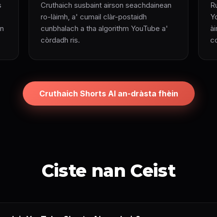
s
Cruthaich susbaint airson seachdainean
R
ro-làimh, a' cumail clàr-postaidh
Yo
an
cunbhalach a tha algorithm YouTube a'
à
còrdadh ris.
c
Cruthaich Shorts AI an-dràsta fhèin
Ciste nan Ceist