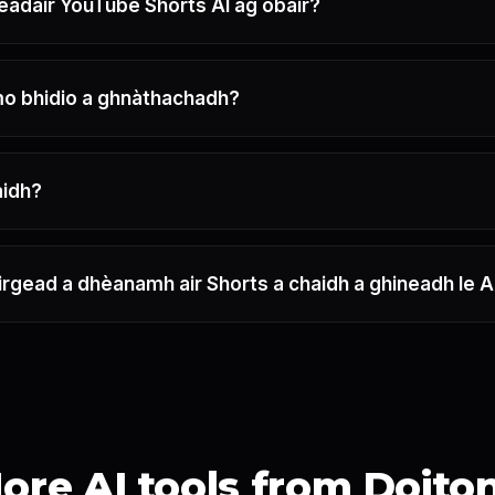
eadair YouTube Shorts AI ag obair?
o bhidio a ghnàthachadh?
aidh?
rgead a dhèanamh air Shorts a chaidh a ghineadh le A
ore AI tools from Doito