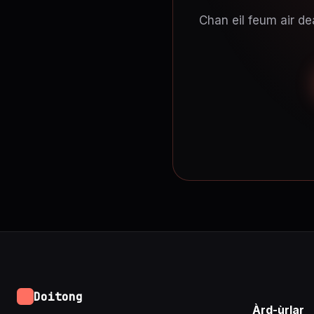
Chan eil feum air de
Doitong
Àrd-ùrlar