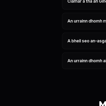
Ciamar a tha an Gin
An urrainn dhomh m
A bheil seo an-asg
An urrainn dhomh ai
M