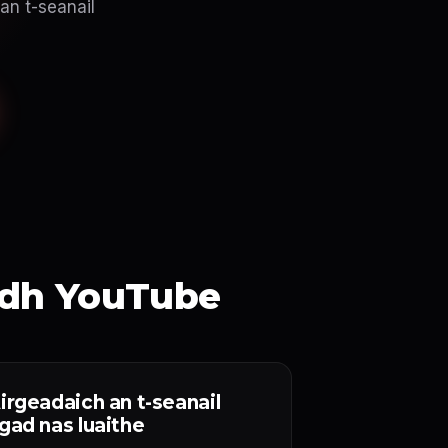
an t-seanail
idh YouTube
irgeadaich an t-seanail
gad nas luaithe