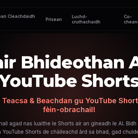
ean Cleachdaidh
Luchd-
Co-
Prìsean
cruthachaidh
cheang
ir Bhideothan A
YouTube Short
 Teacsa & Beachdan gu YouTube Shorts
fèin-obrachail!
ail agad nas luaithe le Shorts air an gineadh le AI. Bidh
 YouTube Shorts de chàileachd àrd sa bhad, gad chui