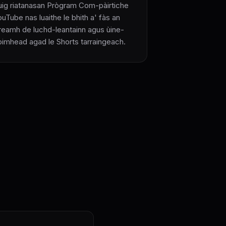
uig riatanasan Prògram Com-pàirtiche
uTube nas luaithe le bhith a' fàs an
ireamh de luchd-leantainn agus ùine-
oimhead agad le Shorts tarraingeach.