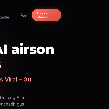
Log a-
gd
ailte
steach
I airson
s
 Viral – Gu
 Doitong AI a'
deachadh gus