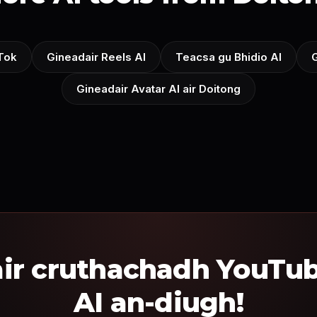
Tok
Gineadair Reels AI
Teacsa gu Bhidio AI
G
Gineadair Avatar AI air Doitong
air cruthachadh YouTu
AI an-diugh!