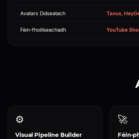
Avatars Didseatach
Tavus, HeyGe
Fèin-fhoillseachadh
YouTube Shor
⚙️
🚀
Visual Pipeline Builder
Fèin-p