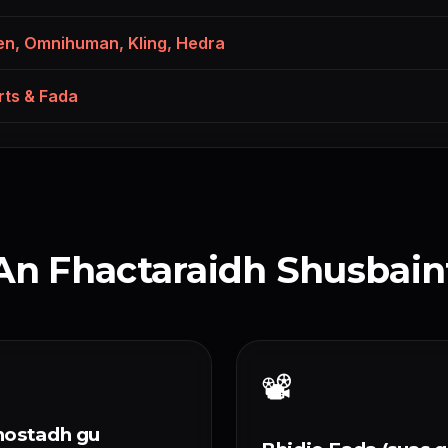
n, Omnihuman, Kling, Hedra
ts & Fada
An Fhactaraidh Shusbain
📽️
hostadh gu