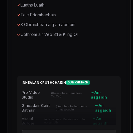
✓
Luaths Luath
✓
Taic Prìomhachais
✓
3 Obraichean aig an aon àm
✓
Cothrom air Veo 3.1 & Kling O1
INNEALAN CRUTHCHAIDH
GUN CHRÌOCH
Pro Video
∞ An-
(Deasaiche a bhuaileas
Studio
CapCut)
asgaidh
Gineadair Cairt
∞ An-
(Dealbhan bathair fèin-
Bathair
ghluasadach)
asgaidh
Visual
∞ An-
(A bhuaileas n8n airson sruth-
Builder
obrach AI)
asgaidh
Einnsean Fàis
∞ An-
(Àrdachadh beachdan agus