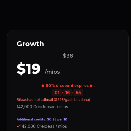
Growth
$38
$19
/mìos
🔥 50% discount expires in:
01
:
16
:
54
Bileachadh bliadhnail ($228/gach bliadhna)
142,000 Creideasan / mìos
Additional credits: $0.25 per 1K
✓
142,000 Creideas / mìos