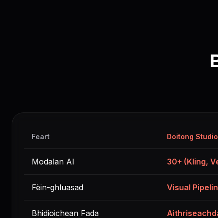
CAINNT GACH BLIADHNA
ElevenLabs
~34080 mion
(1 cr/char)
Google TTS
~681600 mion
(0.05 cr/char)
LIPSYNC GACH BLIADHNA
Hedra
~56 mion
(per sec)
OmniHuman
~36 mion
(per sec)
Feart
Doitong Studio
Modalan AI
30+ (Kling, V
Fèin-ghluasad
Visual Pipeli
Bhidioichean Fada
Aithriseachda