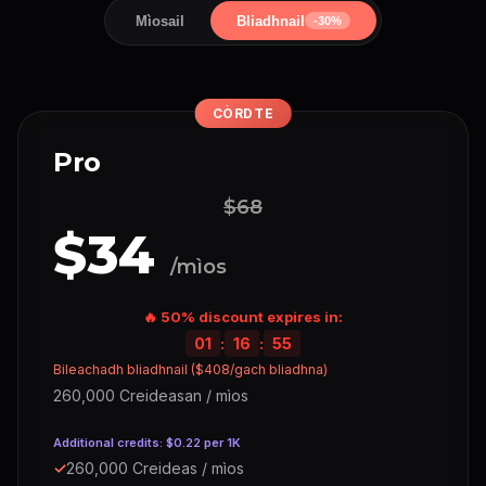
Mìosail
Bliadhnail
-30%
CÒRDTE
Pro
$68
$34
/mìos
🔥 50% discount expires in:
01
:
16
:
54
Bileachadh bliadhnail ($408/gach bliadhna)
260,000 Creideasan / mìos
Additional credits: $0.22 per 1K
✓
260,000 Creideas / mìos