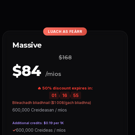
LUACH AS FEÀRR
Massive
$168
$84
/mìos
🔥 50% discount expires in:
01
:
16
:
54
Bileachadh bliadhnail ($1 008/gach bliadhna)
600,000 Creideasan / mìos
Additional credits: $0.19 per 1K
✓
600,000 Creideas / mìos