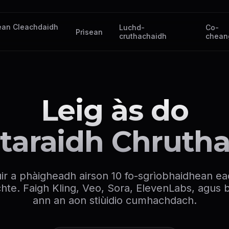
ean Cleachdaidh
Luchd-
Co-
Prìsean
cruthachaidh
cheang
Leig às do
taraidh Chrutha
ir a phàigheadh airson 10 fo-sgrìobhaidhean ea
chte. Faigh Kling, Veo, Sora, ElevenLabs, agus 
ann an aon stiùidio cumhachdach.