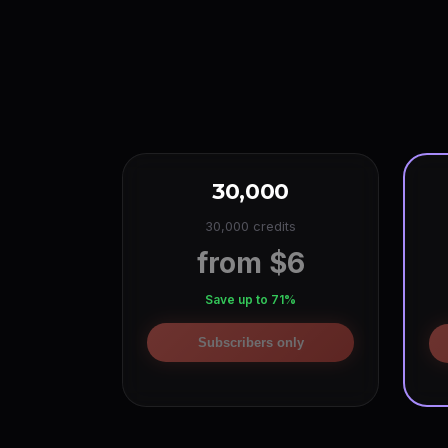
Sora-2 Pro
~2,268
(720p 5s)
Seedance 1.0
~1,416
(lite 720p 5s)
Luma Fast
~1,416
(720p 5s)
Veo-3.1 Pro
~852
(8s +audio)
Hailuo 2.3
~1,212
(768P 6s)
Vidu Q1
~852
(5s)
Wan AI
~672
(720p 5s)
30,000
Seedance 1.5
~672
(720p)
30,000 credits
Sora-2 Lite
~672
(5s)
from $6
Kling O1
~612
(5s)
Runway Gen4
~600
(5s)
Save up to 71%
Kling v2.6
~480
(5s +audio)
Subscribers only
Luma Pro
~480
(720p 5s)
Seedance 2 Fast
~264
(720p 5s +audio)
Seedance 2.0
~216
(720p 5s +audio)
Grok Video
~4,860
(480p 1s)