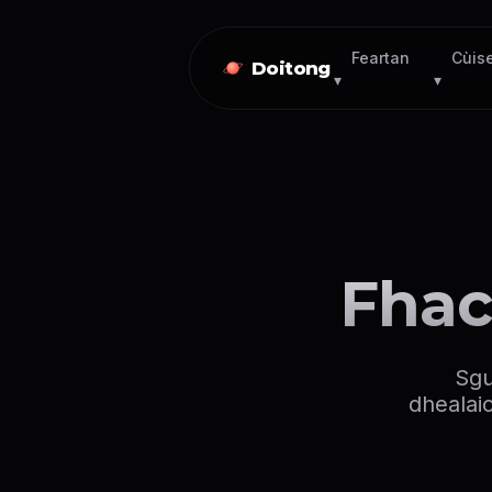
Feartan
Cùis
Doitong
▾
▾
Fhac
Sgu
dhealai