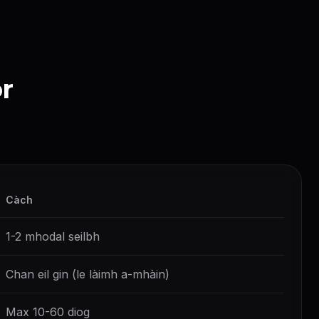
Veo 3.1 Relaxed
∞
Grok Relaxed
∞
(max 5s)
CAINNT GACH BLIADHNA
r
ElevenLabs
~144000 mion
(1 cr/char)
Google TTS
~2880000 mion
(0.05 cr/char)
LIPSYNC GACH BLIADHNA
Hedra
~240 mion
(per sec)
OmniHuman
~150 mion
(per sec)
Càch
1-2 mhodal seilbh
Chan eil gin (le làimh a-mhàin)
Max 10-60 diog