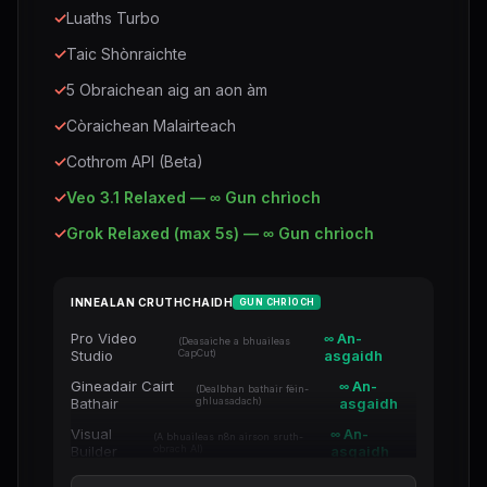
✓
Luaths Turbo
✓
Taic Shònraichte
✓
5 Obraichean aig an aon àm
✓
Còraichean Malairteach
✓
Cothrom API (Beta)
✓
Veo 3.1 Relaxed — ∞ Gun chrìoch
✓
Grok Relaxed (max 5s) — ∞ Gun chrìoch
INNEALAN CRUTHCHAIDH
GUN CHRÌOCH
Pro Video
∞ An-
(Deasaiche a bhuaileas
Studio
CapCut)
asgaidh
Gineadair Cairt
∞ An-
(Dealbhan bathair fèin-
Bathair
ghluasadach)
asgaidh
Visual
∞ An-
(A bhuaileas n8n airson sruth-
Builder
obrach AI)
asgaidh
Einnsean Fàis
∞ An-
(Àrdachadh beachdan agus