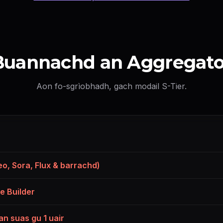
Veo 3.1 Relaxed
∞
Grok Relaxed
∞
(max 5s)
CAINNT GACH BLIADHNA
Buannachd an Aggregato
ElevenLabs
~62400 mion
(1 cr/char)
Google TTS
~1248000 mion
(0.05 cr/char)
Aon fo-sgrìobhadh, gach modail S-Tier.
LIPSYNC GACH BLIADHNA
Hedra
~104 mion
(per sec)
OmniHuman
~65 mion
(per sec)
eo, Sora, Flux & barrachd)
ne Builder
n suas gu 1 uair