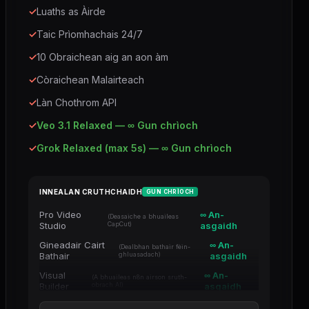
✓
Luaths as Àirde
✓
Taic Prìomhachais 24/7
✓
10 Obraichean aig an aon àm
✓
Còraichean Malairteach
✓
Làn Chothrom API
✓
Veo 3.1 Relaxed — ∞ Gun chrìoch
✓
Grok Relaxed (max 5s) — ∞ Gun chrìoch
INNEALAN CRUTHCHAIDH
GUN CHRÌOCH
Pro Video
∞ An-
(Deasaiche a bhuaileas
Studio
CapCut)
asgaidh
Gineadair Cairt
∞ An-
(Dealbhan bathair fèin-
Bathair
ghluasadach)
asgaidh
Visual
∞ An-
(A bhuaileas n8n airson sruth-
Builder
obrach AI)
asgaidh
Einnsean Fàis
∞ An-
(Àrdachadh beachdan agus