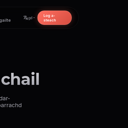
Log a-
gd
ailte
steach
chail
dar-
barrachd