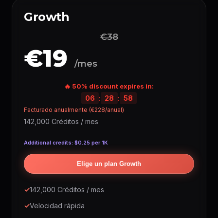
Growth
€38
€19
/mes
🔥 50% discount expires in:
06
:
28
:
57
Facturado anualmente (€228/anual)
142,000 Créditos / mes
Additional credits: $0.25 per 1K
Elige un plan Growth
✓
142,000 Créditos / mes
✓
Velocidad rápida