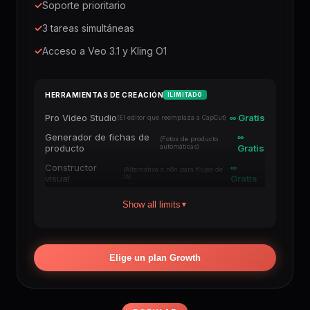
✓
Soporte prioritario
✓
3 tareas simultáneas
✓
Acceso a Veo 3.1 y Kling O1
HERRAMIENTAS DE CREACIÓN
ILIMITADO
Pro Video Studio
∞ Gratis
(El editor que reemplaza a CapCut)
Generador de fichas de
∞
(Fotos de producto
producto
automáticas)
Gratis
Constructor
∞
(Alternativa a n8n para flujos de
visual
IA)
Gratis
Motor de crecimiento
∞
(Impulso de canal y
Show all limits
▼
YouTube
comentarios)
Gratis
Asistente de Shorts
∞
(TikTok / Reels /
virales
Shorts)
Gratis
Elige un plan Growth
Estudio de
∞
(Videos largos para
documentales IA
YouTube)
Gratis
Fábrica de Auto-
∞
(Piloto automático + publicación
Shorts
en YT)
Gratis