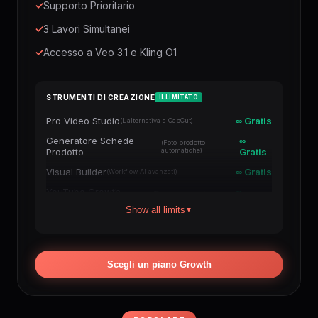
✓
Supporto Prioritario
✓
3 Lavori Simultanei
✓
Accesso a Veo 3.1 e Kling O1
STRUMENTI DI CREAZIONE
ILLIMITATO
Pro Video Studio
∞ Gratis
(L'alternativa a CapCut)
Generatore Schede
∞
(Foto prodotto
Prodotto
automatiche)
Gratis
Visual Builder
∞ Gratis
(Workflow AI avanzati)
YouTube Growth
∞
(Boost commenti e
Engine
canale)
Gratis
Show all limits
▼
Viral Shorts Wizard
∞ Gratis
(TikTok / Reels / Shorts)
AI Documentary Studio
∞ Gratis
(Video lunghi per YouTube)
Auto-Shorts Factory
∞ Gratis
(Autopilota + posting YouTube)
Scegli un piano Growth
Auto-Documentaries
∞ Gratis
(Scala il tuo canale)
Veo Cinematograph
∞ Gratis
(Qualità premium Google Veo)