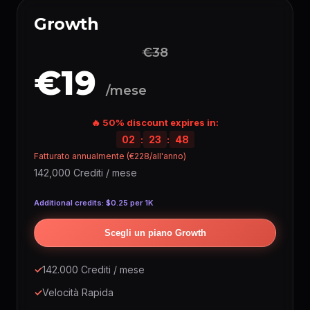
Growth
€38
€19
/mese
🔥 50% discount expires in:
02
:
23
:
47
Fatturato annualmente (€228/all'anno)
142,000 Crediti / mese
Additional credits: $0.25 per 1K
Scegli un piano Growth
✓
142.000 Crediti / mese
✓
Velocità Rapida