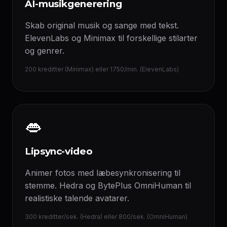
AI-musikgenerering
Skab original musik og sange med tekst.
ElevenLabs og Minimax til forskellige stilarter
og genrer.
200 kreditter (Minimax) eller 1750/min. (ElevenLabs)
👄
Lipsync-video
Animer fotos med læbesynkronisering til
stemme. Hedra og BytePlus OmniHuman til
realistiske talende avatarer.
300 kreditter/sek. (Hedra) eller 800/sek. (OmniHuman)