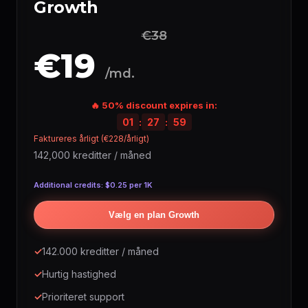
Growth
€38
€19
/md.
🔥 50% discount expires in:
01
:
27
:
58
Faktureres årligt (€228/årligt)
142,000 kreditter / måned
Additional credits: $0.25 per 1K
Vælg en plan Growth
✓
142.000 kreditter / måned
✓
Hurtig hastighed
✓
Prioriteret support