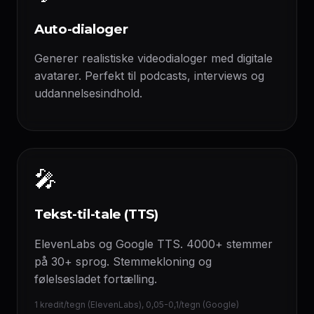
Auto-dialoger
Generer realistiske videodialoger med digitale
avatarer. Perfekt til podcasts, interviews og
uddannelsesindhold.
🎤
Tekst-til-tale (TTS)
ElevenLabs og Google TTS. 4000+ stemmer
på 30+ sprog. Stemmekloning og
følelsesladet fortælling.
1 kredit/tegn (ElevenLabs), 0,05-0,1/tegn (Google)