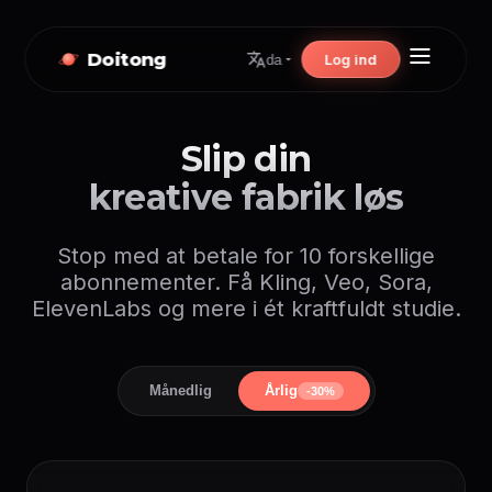
Doitong
Log ind
da
Slip din
kreative fabrik løs
Stop med at betale for 10 forskellige
abonnementer. Få Kling, Veo, Sora,
ElevenLabs og mere i ét kraftfuldt studie.
Månedlig
Årlig
-30%