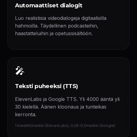
Automaattiset dialogit
Luo realistisia videodialogeja digitaalisilla
hahmoilla. Täydellinen podcasteihin,
haastatteluihin ja opetussisältöön.
🎤
Teksti puheeksi (TTS)
ElevenLabs ja Google TTS. Yli 4000 ääntä yli
30 kielellä. Äänen kloonaus ja tunteikas
kerronta.
1 krediitti/merkki (ElevenLabs), 0,05–0,1/merkki (Google)