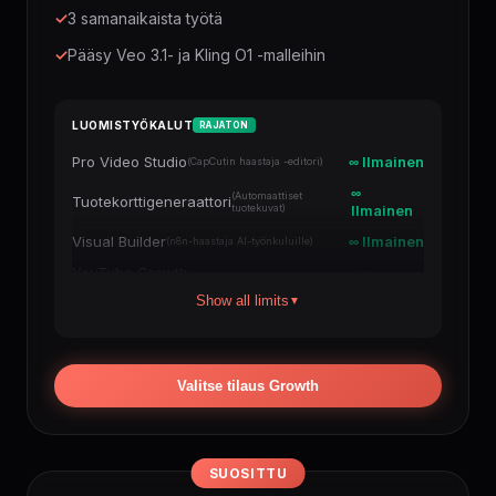
✓
3 samanaikaista työtä
✓
Pääsy Veo 3.1- ja Kling O1 -malleihin
LUOMISTYÖKALUT
RAJATON
Pro Video Studio
∞ Ilmainen
(CapCutin haastaja -editori)
∞
(Automaattiset
Tuotekorttigeneraattori
tuotekuvat)
Ilmainen
Visual Builder
∞ Ilmainen
(n8n-haastaja AI-työnkuluille)
YouTube Growth
∞
(Kommentit ja kanavan
Engine
buustaus)
Ilmainen
Show all limits
▼
Viral Shorts Wizard
∞ Ilmainen
(TikTok / Reels / Shorts)
AI Documentary
∞
(Pitkät videot
Studio
YouTubeen)
Ilmainen
Valitse tilaus Growth
Auto-Shorts
∞
(Autopilotti + julkaisu
Factory
YouTubeen)
Ilmainen
Auto-Documentaries
∞ Ilmainen
(Skaalaa kanavaasi)
SUOSITTU
Veo
∞
(Premium Google Veo -
laatu)