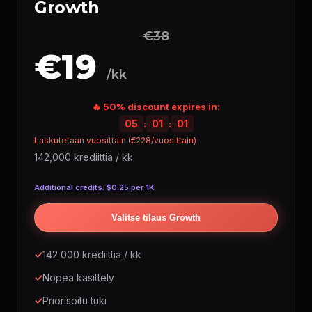
Growth
€38
€19
/kk
🔥 50% discount expires in:
05
:
01
:
00
Laskutetaan vuosittain (€228/vuosittain)
142,000 krediittiä / kk
Additional credits: $0.25 per 1K
Valitse tilaus Growth
✓
142 000 krediittiä / kk
✓
Nopea käsittely
✓
Priorisoitu tuki