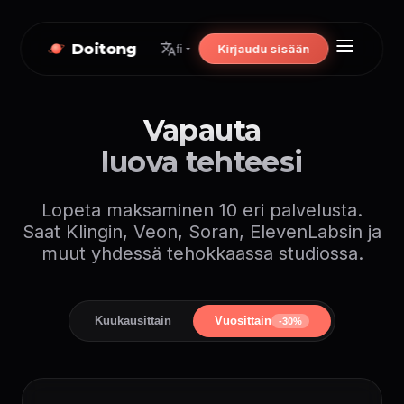
Doitong
Kirjaudu sisään
fi
Vapauta
luova tehteesi
Lopeta maksaminen 10 eri palvelusta.
Saat Klingin, Veon, Soran, ElevenLabsin ja
muut yhdessä tehokkaassa studiossa.
Kuukausittain
Vuosittain
-30%