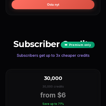
Osta nyt
Grok Relaxed
∞
(max 5s)
PUHETTA VUODESSA
ElevenLabs
~144000 min
(1 cr/char)
Google TTS
~2880000 min
(0.05 cr/char)
HUULISYNKRONOINTIA VUODESSA
Subscriber Credits
👑
Premium only
Hedra
~240 min
(per sec)
OmniHuman
~150 min
(per sec)
Subscribers get up to 3x cheaper credits
30,000
30,000 credits
from $6
Save up to 71%