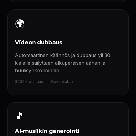
🌍
Videon dubbaus
Automaattinen käännös ja dubbaus yli 30
kielelle säilyttäen alkuperäisen äänen ja
huulisynkronoinnin.
3000 krediittiä/min (ElevenLabs)
🎵
AI-musiikin generointi