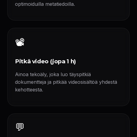
optimoiduilla metatiedoilla.
📽️
Pitkä video (jopa 1 h)
Ainoa tekoäly, joka luo täyspitkiä
dokumentteja ja pitkää videosisältöä yhdestä
kehotteesta.
💬