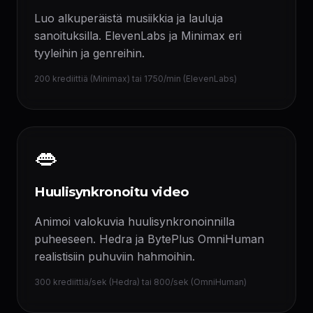
Luo alkuperäistä musiikkia ja lauluja
sanoituksilla. ElevenLabs ja Minimax eri
tyyleihin ja genreihin.
200 krediittiä (Minimax) tai 1750/min (ElevenLabs)
👄
Huulisynkronoitu video
Animoi valokuvia huulisynkronoinnilla
puheeseen. Hedra ja BytePlus OmniHuman
realistisiin puhuviin hahmoihin.
300 krediittiä/sek (Hedra) tai 800/sek (OmniHuman)