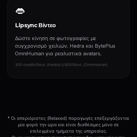
👄
Lipsync Βίντεο
Δώστε κίνηση σε φωτογραφίες με
συγχρονισμό χειλιών. Hedra και BytePlus
OmniHuman για ρεαλιστικά avatars.
300 credits/δευτ. (Hedra) ή 800/δευτ. (OmniHuman)
* Οι απεριόριστες (Relaxed) παραγωγές επεξεργάζονται
μία φορά την ώρα και είναι διαθέσιμες μόνο σε
επιλεγμένα τμήματα της υπηρεσίας.