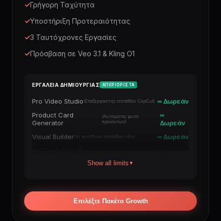
✓
Γρήγορη Ταχύτητα
✓
Υποστήριξη Προτεραιότητας
✓
3 Ταυτόχρονες Εργασίες
✓
Πρόσβαση σε Veo 3.1 & Kling O1
ΕΡΓΑΛΕΙΑ ΔΗΜΙΟΥΡΓΙΑΣ
ΑΠΕΡΙΟΡΙΣΤΑ
Pro Video Studio
∞ Δωρεάν
(Επεξεργαστής επιπέδου CapCut)
Product Card
∞
(Αυτόματες φωτό
Generator
προϊόντων)
Δωρεάν
Visual Builder
∞ Δωρεάν
(AI workflows επιπέδου n8n)
YouTube Growth
∞
(Boost σχολίων και
Engine
καναλιού)
Δωρεάν
Show all limits
▼
Viral Shorts Wizard
∞ Δωρεάν
(TikTok / Reels / Shorts)
AI Documentary
∞
(Βίντεο μεγάλης
Studio
διάρκειας)
Δωρεάν
Επιλέξτε Πακέτο Growth
Auto-Shorts
∞
(Αυτόματος πιλότος +
Factory
δημοσίευση)
Δωρεάν