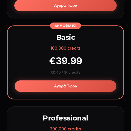
Αγορά Τώρα
ΒΙΝΤΕΟ ΑΝΑ ΕΤΟΣ
Veo-3.1 Fast
~4,800
(8s +audio)
Sora-2 Pro
~9,576
(720p 5s)
ΔΗΜΟΦΙΛΈΣ
Seedance 1.0
~6,000
(lite 720p 5s)
Basic
Luma Fast
~6,000
(720p 5s)
100,000 credits
Veo-3.1 Pro
~3,600
(8s +audio)
Hailuo 2.3
~5,136
€39.99
(768P 6s)
Vidu Q1
~3,600
(5s)
€0.40 / 1K credits
Wan AI
~2,880
(720p 5s)
Seedance 1.5
~2,880
(720p)
Αγορά Τώρα
Sora-2 Lite
~2,880
(5s)
Kling O1
~2,616
(5s)
Runway Gen4
~2,568
(5s)
Kling v2.6
~2,052
(5s +audio)
Professional
Luma Pro
~2,028
(720p 5s)
300,000 credits
Seedance 2 Fast
~1,152