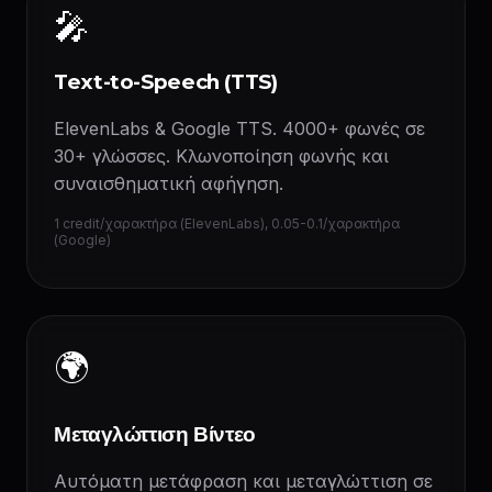
🎤
Text-to-Speech (TTS)
ElevenLabs & Google TTS. 4000+ φωνές σε
30+ γλώσσες. Κλωνοποίηση φωνής και
συναισθηματική αφήγηση.
1 credit/χαρακτήρα (ElevenLabs), 0.05-0.1/χαρακτήρα
(Google)
🌍
Μεταγλώττιση Βίντεο
Αυτόματη μετάφραση και μεταγλώττιση σε