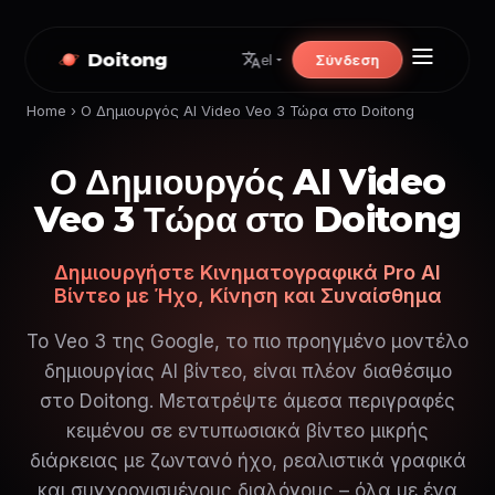
Doitong
Σύνδεση
el
Home
›
Ο Δημιουργός AI Video Veo 3 Τώρα στο Doitong
Ο Δημιουργός AI Video
Veo 3 Τώρα στο Doitong
Δημιουργήστε Κινηματογραφικά Pro AI
Βίντεο με Ήχο, Κίνηση και Συναίσθημα
Το Veo 3 της Google, το πιο προηγμένο μοντέλο
δημιουργίας AI βίντεο, είναι πλέον διαθέσιμο
στο Doitong. Μετατρέψτε άμεσα περιγραφές
κειμένου σε εντυπωσιακά βίντεο μικρής
διάρκειας με ζωντανό ήχο, ρεαλιστικά γραφικά
και συγχρονισμένους διαλόγους – όλα με ένα