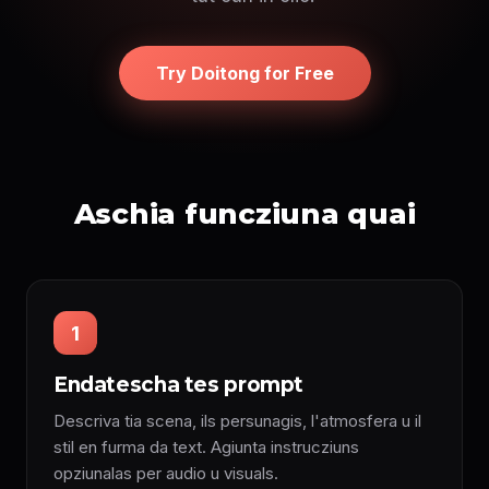
Try Doitong for Free
Aschia funcziuna quai
1
Endatescha tes prompt
Descriva tia scena, ils persunagis, l'atmosfera u il
stil en furma da text. Agiunta instrucziuns
opziunalas per audio u visuals.