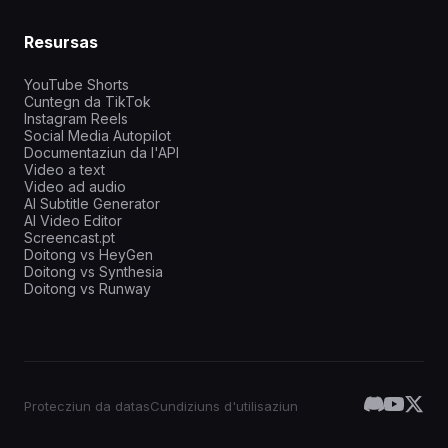
Resursas
YouTube Shorts
Cuntegn da TikTok
Instagram Reels
Social Media Autopilot
Documentaziun da l'API
Video a text
Video ad audio
AI Subtitle Generator
AI Video Editor
Screencast.pt
Doitong vs HeyGen
Doitong vs Synthesia
Doitong vs Runway
Protecziun da datas
Cundiziuns d'utilisaziun