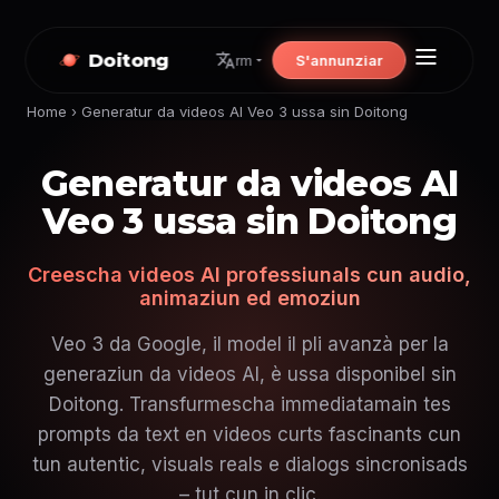
Doitong
S'annunziar
rm
Home
›
Generatur da videos AI Veo 3 ussa sin Doitong
Generatur da videos AI
Veo 3 ussa sin Doitong
Creescha videos AI professiunals cun audio,
animaziun ed emoziun
Veo 3 da Google, il model il pli avanzà per la
generaziun da videos AI, è ussa disponibel sin
Doitong. Transfurmescha immediatamain tes
prompts da text en videos curts fascinants cun
tun autentic, visuals reals e dialogs sincronisads
– tut cun in clic.