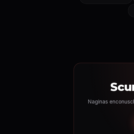
Scu
Naginas enconuschie