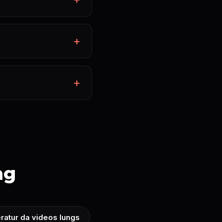
ng
ratur da videos lungs