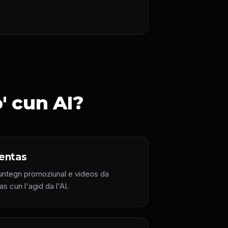
o' cun AI?
entas
untegn promoziunal e videos da
s cun l'agid da l'AI.