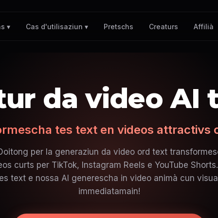
Pretschs
Creaturs
Affilià
s ▾
Cas d'utilisaziun ▾
ur da video AI t
rmescha tes text en videos attractivs c
 Doitong per la generaziun da video ord text transform
deos curts per TikTok, Instagram Reels e YouTube Short
es text e nossa AI generescha in video animà cun visua
immediatamain!