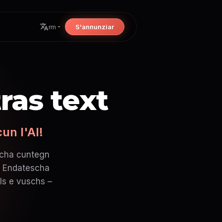
S'annunziar
rm
ras text
un l'AI!
escha cuntegn
s. Endatescha
ls e vuschs –