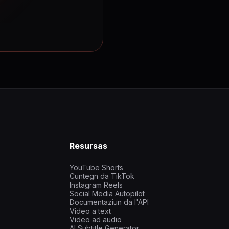
Resursas
YouTube Shorts
Cuntegn da TikTok
Instagram Reels
Social Media Autopilot
Documentaziun da l'API
Video a text
Video ad audio
AI Subtitle Generator