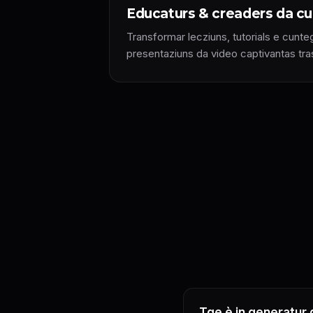
Educaturs & creaders da cu
Transformar lecziuns, tutorials e cunte
presentaziuns da video captivantas tras
Tge è in generatur 