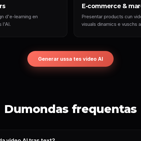
rs
E-commerce & mar
gn d'e-learning en
Presentar products cun vid
 l'AI.
visuals dinamics e vuschs a
Generar ussa tes video AI
Dumondas frequentas
da video AI tras text?