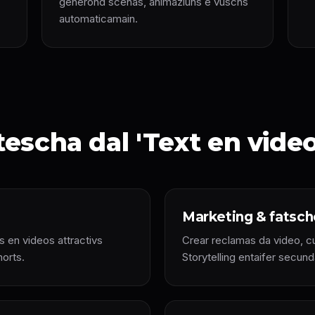
generond scenas, animaziuns e vuschs
automaticamain.
tescha dal 'Text en vide
Marketing & fatsch
ts en videos attractivs
Crear reclamas da video, c
horts.
Storytelling entaifer secunda