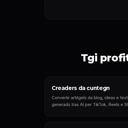
Tgi profi
Creaders da cuntegn
Convertir artitgels da blog, ideas e tex
generads tras AI per TikTok, Reels e S