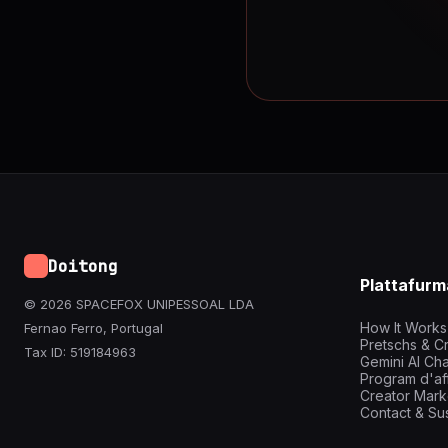
Doitong
Plattafurm
© 2026 SPACEFOX UNIPESSOAL LDA
How It Works
Fernao Ferro, Portugal
Pretschs & Cr
Tax ID: 519184963
Gemini AI Cha
Program d'aff
Creator Mark
Contact & Su