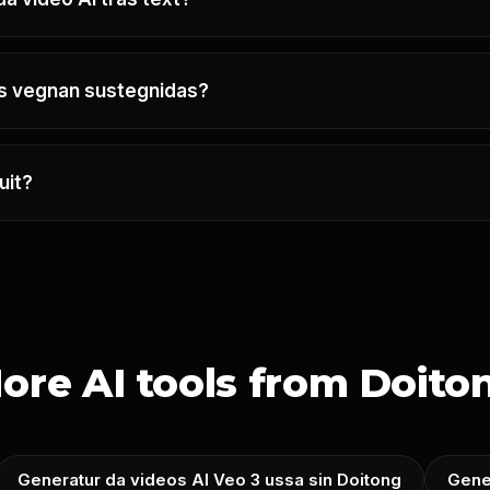
as vegnan sustegnidas?
uit?
ore AI tools from Doito
Generatur da videos AI Veo 3 ussa sin Doitong
Gene