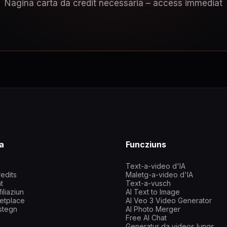
Nagina carta da credit necessaria – access immediat
a
Funcziuns
Text-a-video d'IA
edits
Maletg-a-video d'IA
t
Text-a-vusch
iliaziun
AI Text to Image
etplace
AI Veo 3 Video Generator
stegn
AI Photo Merger
Free AI Chat
Generatur da videos lungs