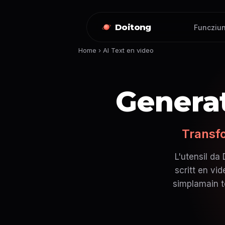
Doitong
Funcziun
Home
›
AI Text en video
Generat
Transfo
L'utensil da
scritt en vi
simplamain t