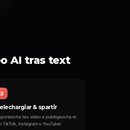
o AI tras text
3
elechargiar & spartir
xportescha tes video e publitgescha el
in TikTok, Instagram u YouTube!