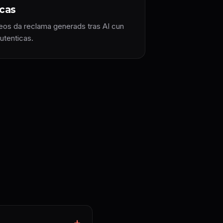
cas
eos da reclama generads tras AI cun
utenticas.