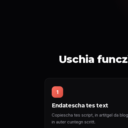
Uschia funczi
1
Endatescha tes text
Copiescha tes script, in artitgel da blog
in auter cuntegn scritt.