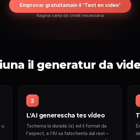
Emprovar gratuitamain il 'Text en video'
Nagina carta da credit necessaria
una il generatur da vide
2
L'AI generescha tes video
T
 u
Tscherna la durada (s) ed il format da
E
l'aspect, e l'AI sa fatschenta dal rest –
s