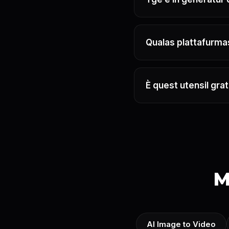
Qualas plattafurm
È quest utensil grat
M
AI Image to Video