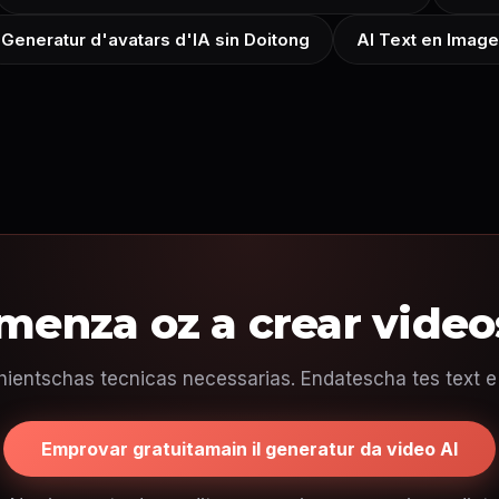
Generatur d'avatars d'IA sin Doitong
AI Text en Image
menza oz a crear videos
ntschas tecnicas necessarias. Endatescha tes text e las
Emprovar gratuitamain il generatur da video AI