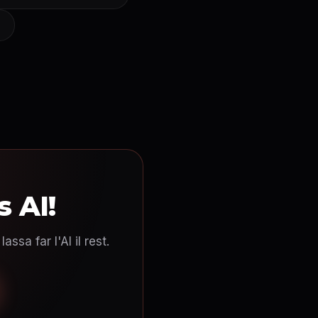
 AI!
sa far l'AI il rest.