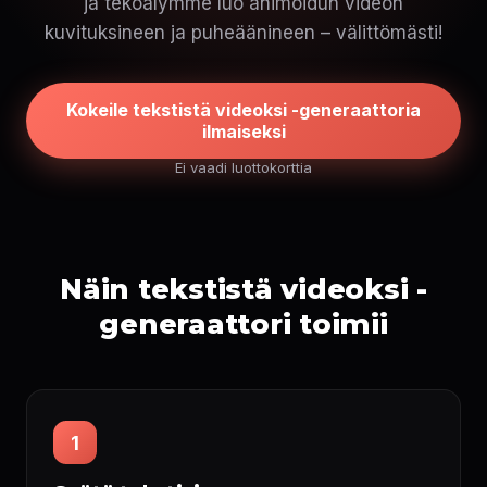
ja tekoälymme luo animoidun videon
kuvituksineen ja puheäänineen – välittömästi!
Kokeile tekstistä videoksi -generaattoria
ilmaiseksi
Ei vaadi luottokorttia
Näin tekstistä videoksi -
generaattori toimii
1