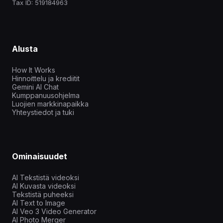
Tax ID: 519184963
Alusta
How It Works
Hinnoittelu ja krediitit
Gemini AI Chat
Kumppanuusohjelma
Luojien markkinapaikka
Yhteystiedot ja tuki
Ominaisuudet
AI Tekstistä videoksi
AI Kuvasta videoksi
Tekstistä puheeksi
AI Text to Image
AI Veo 3 Video Generator
AI Photo Merger