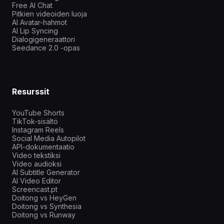
Free AI Chat
Pitkien videoiden luoja
AI Avatar-hahmot
AI Lip Syncing
Dialogigeneraattori
Seedance 2.0 -opas
Resurssit
YouTube Shorts
TikTok-sisältö
Instagram Reels
Social Media Autopilot
API-dokumentaatio
Video tekstiksi
Video audioksi
AI Subtitle Generator
AI Video Editor
Screencast.pt
Doitong vs HeyGen
Doitong vs Synthesia
Doitong vs Runway