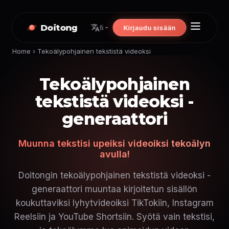
Doitong
Kirjaudu sisään
fi
Home
›
Tekoälypohjainen tekstistä videoksi
Tekoälypohjainen
tekstistä videoksi -
generaattori
Muunna tekstisi upeiksi videoiksi tekoälyn
avulla!
Doitongin tekoälypohjainen tekstistä videoksi -
generaattori muuntaa kirjoitetun sisällön
koukuttaviksi lyhytvideoiksi TikTokiin, Instagram
Reelsiin ja YouTube Shortsiin. Syötä vain tekstisi,