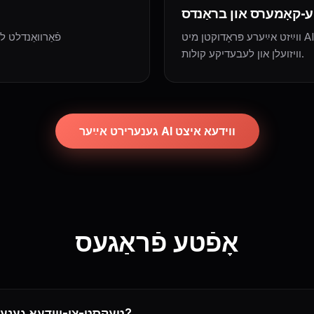
ע-קאָמערס און בראַנדס
ווײַזט אײַערע פּראָדוקטן מיט AI ווידעא-רעקלאַמעס וואָס האָבן דינאַמישע
פֿאַרוואַנדלט 
וויזועלן און לעבעדיקע קולות.
גענערירט אײַער AI ווידעא איצט
אָפֿטע פֿראַגעס
וואָס איז אַן AI טעקסט-צו-ווידעא גענעראַטאָר?