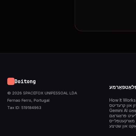
Doitong
ּלאַטפאָרמע
© 2026 SPACEFOX UNIPESSOAL LDA
How It Works
Fernao Ferro, Portugal
יזן און קרעדיטס
Tax ID: 519184963
Gem טשאַט
ליעיט פּראָגראַם
 מאַרקעטפּלייס
ַקט און שטיצע