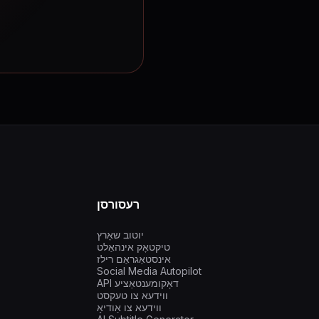
רעסורסן
יוטוב שאָרץ
טיקטאָק אינהאַלט
אינסטאַגראַם רילז
Social Media Autopilot
API דאָקומענטאַציע
ווידעא צו טעקסט
ווידעא צו אַודיאָ