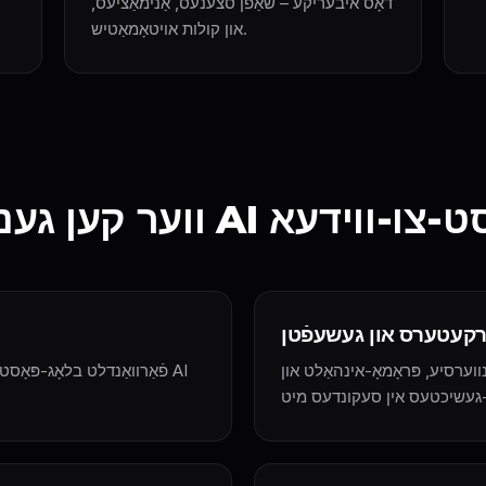
דאָס איבעריקע – שאַפֿן סצענעס, אַנימאַציעס,
און קולות אויטאָמאַטיש.
רקעטערס און געשעפֿטן
וערסיע, פּראָמאָ-אינהאַלט און
פֿאַרוואַנדלט בלאָג-פּאָסטנ