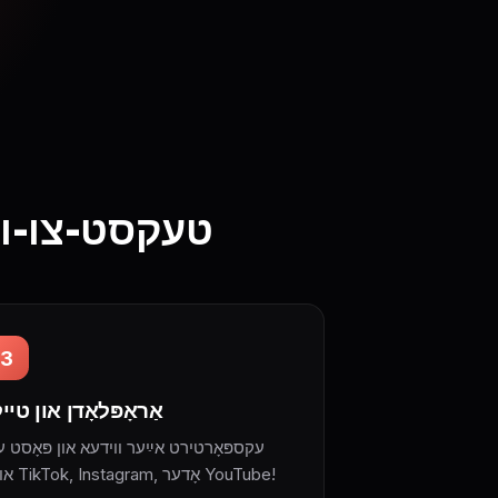
ווי אַזוי דער AI 
3
אַראָפּלאָדן און טייל
עקספּאָרטירט אײַער ווידעא און פּאָסט 
אויף TikTok, Instagram, אָדער YouTube!