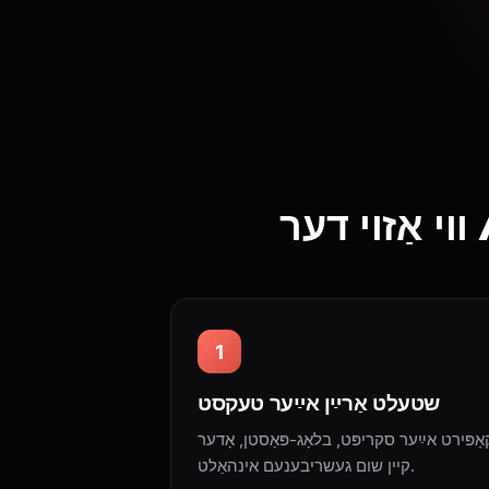
1
שטעלט אַרײַן אײַער טעקסט
אָפּירט אײַער סקריפּט, בלאָג-פּאָסטן, אָדער
קיין שום געשריבענעם אינהאַלט.