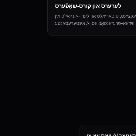
לערערס און קורס-שאַפֿערס
לעקציעס, טוטאָריאַלס און לערן-אינהאַלט אין
אינטערעסאַנטע AI ווידעא-פּרעזענטאַציעס.