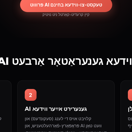
פּרוּווט AI טעקסט-צו-ווידעא בחינם
קיין קרעדיט-קאַרטל ניט נויטיק
טעקסט-צו-ווידעא גענעראַטאָר אַרבעט
2
ן
AI גענערירט אײַער ווידעא
עס
קלויבט אויס די לענג (סעקונדעס) און
ק
פּראָפּאָרץ-פֿאַרהעלטעניש, און AI וועט טאָן