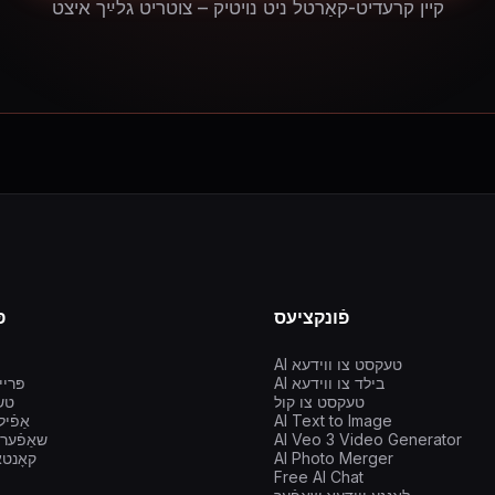
קיין קרעדיט-קאַרטל ניט נויטיק – צוטריט גלײַך איצט
פֿונקציעס
פ
AI טעקסט צו ווידעא
AI בילד צו ווידעא
פּרי
טעקסט צו קול
ini AI
AI Text to Image
אַפֿי
AI Veo 3 Video Generator
שאַפֿער
AI Photo Merger
קאָנטא
Free AI Chat