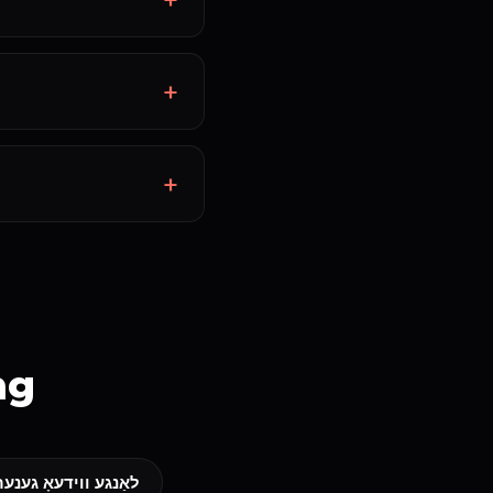
ng
לאַנגע ווידעאָ גענער