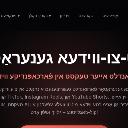
אַפֿיליעיט
שאַפֿערס
פּרייזן
באַניץ פֿאַלן ▾
פֿונקציעס ▾
-צו-ווידעא גענעראַ
קורצע ווידעאָס
טעקסט, און אונדזער AI וועט גענערירן אַן אַנימי
קול-באגלייטונג – גלײַך אויפֿן אָרט!