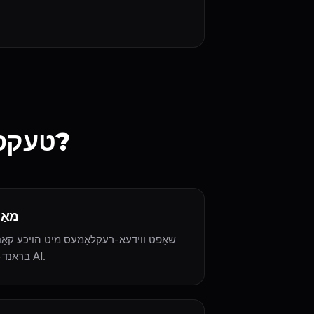
ווער קען געניסן פֿון AI טעקסט-צו-ווידעא?
מאַ
שאַפֿט ווידעא-רעקלאַמעס מיט הויכע קאָנו
בראַנד-געשיכטעס אין סעקונדעס מיט AI.