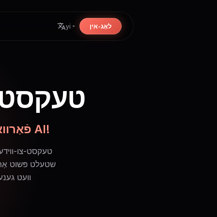
לאָג-אין
yi
AI טעקסט
פֿאַרוואַנדלט אײַער טעקסט אין פֿאַרכאַפּנדיקע ווידעאָס מיט AI!