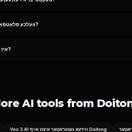
וועלכע פּלאַטפֿאָרמעס ווערן געשטיצט?
איז דאָס כּלי בחינם צו ניצן?
ore AI tools from Doito
אַטאָר
Veo 3 AI ווידעא גענעראַטאָר איצט אויף Doitong