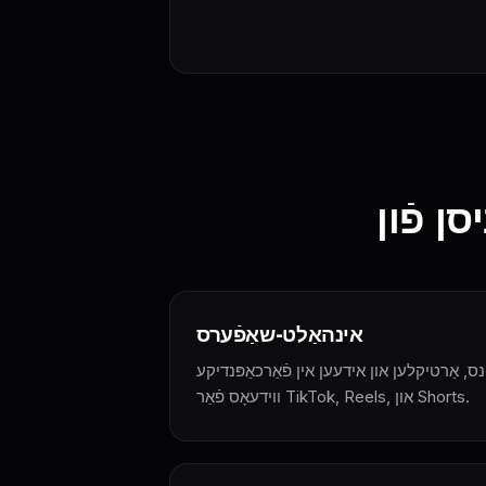
אינהאַלט-שאַפֿערס
ס, אַרטיקלען און אידעען אין פֿאַרכאַפּנדיקע AI
ווידעאָס פֿאַר TikTok, Reels, און Shorts.