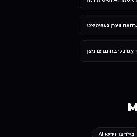
M
AI בילד צו ווידעא