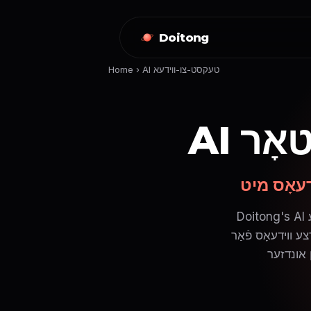
Doitong
AI טעקסט-צו-ווידעא
›
Home
טאָר
Doitong's AI טעקסט-צו-ווידעא גענעראַטאָר פֿאַרוואַנדלט געשריבענעם אינהאַלט אין ציעוודיקע
 פֿאַר TikTok, Instagram Reels, און YouTube Shorts. שטעלט פּשוט אַרײַן אײַער
רטע ווידעא מיט וויזועלע עפֿעקטן און