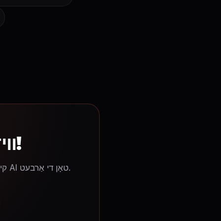
הייבט אָן שאַפֿן AI ווידעאָס הײַנט!
קיין ספּעציעלע קענטענישן זענען ניט נויטיק. שטעלט פּשוט אַרײַן אײַער טעקסט און לאָזט AI טאָן די אַרבעט.