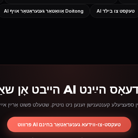
AI טעקסט צו בילד
AI אַוואַטאַר גענעראַטאָר אויף Doitong
פּרוּווט AI טעקסט-צו-ווידעא גענעראַטאָר בחינם