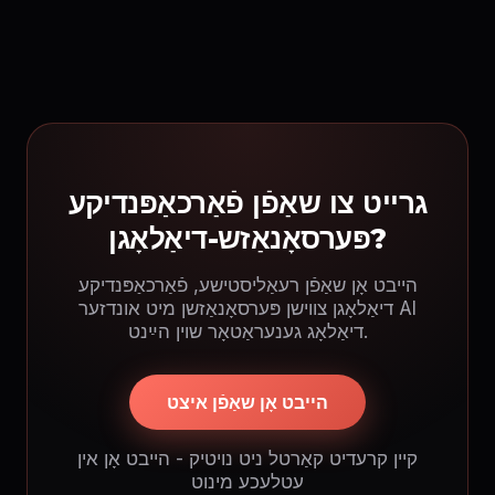
גרייט צו שאַפֿן פֿאַרכאַפּנדיקע
פּערסאָנאַזש-דיאַלאָגן?
הייבט אָן שאַפֿן רעאַליסטישע, פֿאַרכאַפּנדיקע
דיאַלאָגן צווישן פּערסאָנאַזשן מיט אונדזער AI
דיאַלאָג גענעראַטאָר שוין הײַנט.
הייבט אָן שאַפֿן איצט
קיין קרעדיט קאַרטל ניט נויטיק - הייבט אָן אין
עטלעכע מינוט