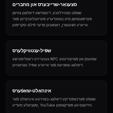
סצענאַר-שרייבערס און מחברים
שאַפֿט נאַטירלעכע, דינאַמישע דיאַלאָגן צווישן
פּערסאָנאַזשן מיט באַזונדערע פּערזענלעכקייטן פֿאַר
אייערע סצענאַרן, ראָמאַנען אָדער פֿילם-סקריפּטן.
שפּיל-ענטוויקלערס
גענערירט רעאַליסטישע NPC שמועסן און פֿאַרצווייגטע
דיאַלאָג-אָפּציעס פֿאַר אייערע שפּיל-נאַראַטיוון.
אינהאַלט-שאַפֿערס
שאַפֿט פֿאַרכאַפּנדיקע דיאַלאָג-באַזירטע אינהאַלט פֿאַר
סאָציאַלע מעדיע, YouTube ווידעאָס און פּאָדקאַסטן.