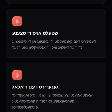
2
שטעלט אויס די סצענע
דעפֿינירט דעם קאָנטעקסט, די באַציִונג און די סיטואַציע
כּדי דער דיאַלאָג זאָל זיך אַנטוויקלען נאַטירלעך.
3
גענערירט דעם דיאַלאָג
אונדזער AI שאַפֿט אָטענטישע שמועסן צווישן אייערע
פּערסאָנאַזשן, האַלטנדיק קאָנסיסטענטע
פּערזענלעכקייטן.