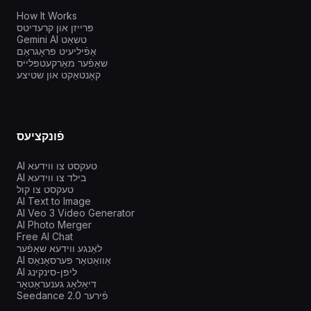
How It Works
פּרייזן און קרעדיטס
Gemini AI טשאַט
אַפֿיליעיט פּראָגראַם
שאַפֿער מאַרקעטפּלייס
קאָנטאַקט און שטיצע
פֿונקציעס
AI טעקסט צו ווידעא
AI בילד צו ווידעא
טעקסט צו קול
AI Text to Image
AI Veo 3 Video Generator
AI Photo Merger
Free AI Chat
לאַנגע ווידעא שאַפֿער
AI אַוואַטאַר פּערסאָנאַס
AI ליפּן-סינקינג
דיאַלאָג גענעראַטאָר
Seedance 2.0 פֿירער