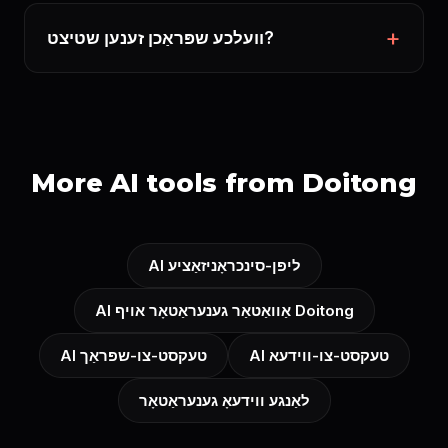
וועלכע שפּראַכן זענען שטיצט?
More AI tools from Doitong
AI ליפּן-סינכראָניזאַציע
AI אַוואַטאַר גענעראַטאָר אויף Doitong
AI טעקסט-צו-ווידעא
AI טעקסט-צו-שפּראַך
לאַנגע ווידעאָ גענעראַטאָר