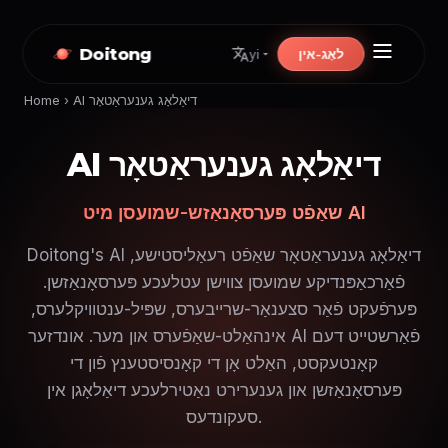
Doitong
לאָג-אין
yi
AI דיאַלאָג גענעראַטאָר
›
Home
AI דיאַלאָג גענעראַטאָר
שאַפֿט פּערסאָנאַזש-שמועסן מיט AI
Doitong's AI דיאַלאָג גענעראַטאָר שאַפֿט רעאַליסטישע,
פֿאַרכאַפּנדיקע שמועסן צווישן עטלעכע פּערסאָנאַזשן.
פּערפֿעקט פֿאַר סצענאַר-שרייבערס, שפּיל-ענטוויקלערס,
אינהאַלט-שאַפֿערס און מער. אונדזער AI פֿאַרשטייט דעם
קאָנטעקסט, האַלט אָן די קאָנסיסטענץ פֿון די
פּערסאָנאַזשן און גענערירט נאַטירלעכע דיאַלאָגן אין
סעקונדעס.