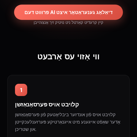
פּרוּווט דעם AI דיאַלאָג גענעראַטאָר איצט
קיין קרעדיט קאַרטל ניט נויטיק זיך אָנצוהייבן
ווי אַזוי עס אַרבעט
1
קלויבט אויס פּערסאָנאַזשן
קלויבט אויס פֿון אונדזער ביבליאָטעק פֿון פּערסאָנאַזשן
אָדער שאַפֿט אייגענע מיט אײגנאַרטיקע פּערזענלעכקייטן
און שטריכן.