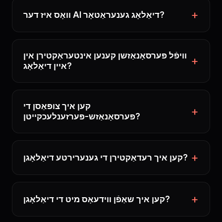
וואָס איז דער AI דיאַלאָג גענעראַטאָר?
וויפֿל פּערסאָנאַזשן קענען אינטעראַקטירן אין
איין דיאַלאָג?
קען איך צופּאַסן די
פּערסאָנאַזש-פּערזענלעכקייטן?
קען איך רעדאַקטירן די גענערירטע דיאַלאָגן?
קען איך שאַפֿן ווידעאָס מיט די דיאַלאָגן?