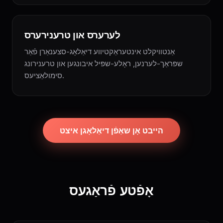
לערערס און טרענירערס
אַנטוויקלט אינטעראַקטיווע דיאַלאָג-סצענאַרן פֿאַר
שפּראַך-לערנען, ראָלע-שפּיל איבונגען און טרענירונג
סימולאַציעס.
הייבט אָן שאַפֿן דיאַלאָגן איצט
אָפֿטע פֿראַגעס