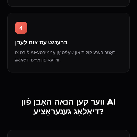
4
ברענגט עס צום לעבן
פֿירט צו AI-באַטריבענע קולות און שאַפֿט אַן אַנימירטע
ווידעאָ פֿון אייער דיאַלאָג.
ווער קען הנאה האָבן פֿון AI
דיאַלאָג גענעראַציע?