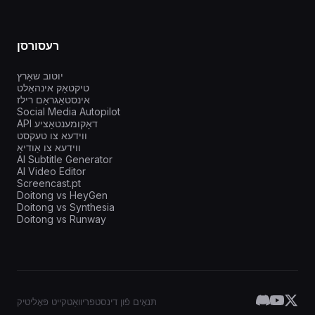
רעסורסן
יוטוב שאָרץ
טיקטאָק אינהאַלט
אינסטאַגראַם רילז
Social Media Autopilot
API דאָקומענטאַציע
ווידעא צו טעקסט
ווידעא צו אַודיאָ
AI Subtitle Generator
AI Video Editor
Screencast.pt
Doitong vs HeyGen
Doitong vs Synthesia
Doitong vs Runway
תּנאָים פֿון דינסט
פּריוואַטקייט פּאָליטיק