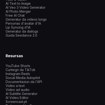
AI Text to Image
AI Veo 3 Video Generator
AI Photo Merger
Free AI Chat
Generatur da videos lungs
Personas d'avatar d'IA
Lip Syncing d'IA
Generatur da dialogs
Guida Seedance 2.0
Resursas
YouTube Shorts
Cuntegn da TikTok
Instagram Reels
Social Media Autopilot
Documentaziun da l'API
Video a text
Video ad audio
AI Subtitle Generator
AI Video Editor
Screencast.pt