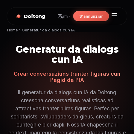
Doitong
S'annunziar
rm
Home
›
Generatur da dialogs cun IA
Generatur da dialogs
cun IA
Crear conversaziuns tranter figuras cun
l'agid da l'IA
Il generatur da dialogs cun IA da Doitong
creescha conversaziuns realisticas ed
attractivas tranter pliras figuras. Perfec per
scriptarists, sviluppaders da gieus, creaturs da
cuntegn e bler dapli. Noss'IA chapescha il
context, mantegn la consistenza da las figuras e