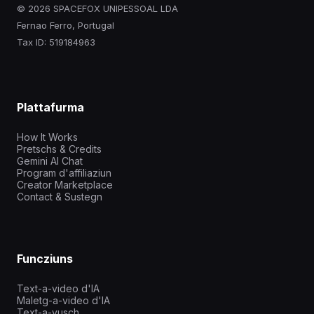
© 2026 SPACEFOX UNIPESSOAL LDA
Fernao Ferro, Portugal
Tax ID: 519184963
Plattafurma
How It Works
Pretschs & Credits
Gemini AI Chat
Program d'affiliaziun
Creator Marketplace
Contact & Sustegn
Funcziuns
Text-a-video d'IA
Maletg-a-video d'IA
Text-a-vusch