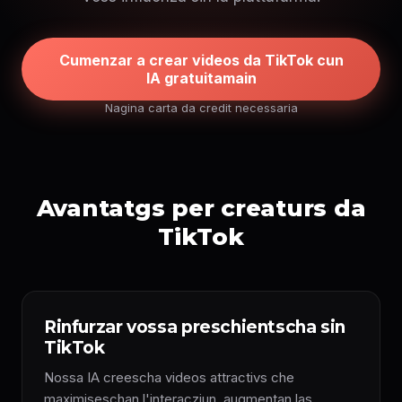
Cumenzar a crear videos da TikTok cun
IA gratuitamain
Nagina carta da credit necessaria
Avantatgs per creaturs da
TikTok
Rinfurzar vossa preschientscha sin
TikTok
Nossa IA creescha videos attractivs che
maximiseschan l'interacziun, augmentan las