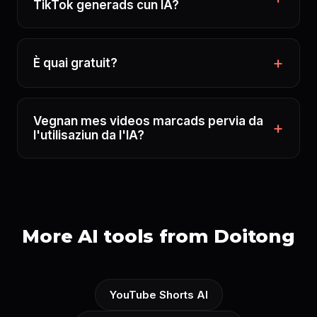
TikTok generads cun IA?
È quai gratuit?
Vegnan mes videos marcads pervia da
l'utilisaziun da l'IA?
More AI tools from Doitong
YouTube Shorts AI