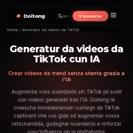
Doitong
S'annunziar
rm
Home
›
Generatur da videos da TikTok
Generatur da videos da
TikTok cun IA
Crear videos da trend senza stenta grazia a
l'IA
Augmentai voss suandants sin TikTok pli svelt
cun videos generads tras l'IA. Doitong IA
creescha immediatamain cuntegn da TikTok
captivant che vus gida ad augmentar vossa
retschandida, gudagnar suandants e rinfurzar
voss'influenza sin la plattafurma.