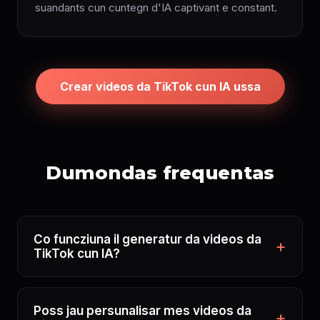
suandants cun cuntegn d'IA captivant e constant.
Crear videos da TikTok cun IA ussa
Dumondas frequentas
Co funcziuna il generatur da videos da
TikTok cun IA?
Poss jau persunalisar mes videos da