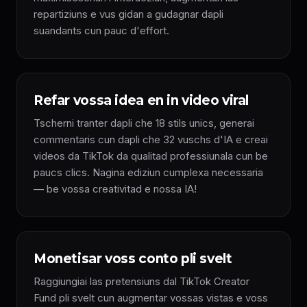
repartiziuns e vus gidan a gudagnar dapli
suandants cun pauc d'effort.
Refar vossa idea en in video viral
Tscherni tranter dapli che 18 stils unics, generai
commentaris cun dapli che 32 vuschs d'IA e creai
videos da TikTok da qualitad professiunala cun be
paucs clics. Nagina ediziun cumplexa necessaria
— be vossa creativitad e nossa IA!
Monetisar voss conto pli svelt
Raggiungiai las pretensiuns dal TikTok Creator
Fund pli svelt cun augmentar vossas vistas e voss