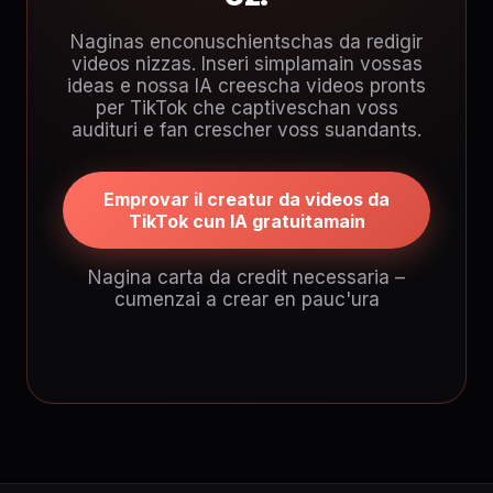
Naginas enconuschientschas da redigir
videos nizzas. Inseri simplamain vossas
ideas e nossa IA creescha videos pronts
per TikTok che captiveschan voss
audituri e fan crescher voss suandants.
Emprovar il creatur da videos da
TikTok cun IA gratuitamain
Nagina carta da credit necessaria –
cumenzai a crear en pauc'ura