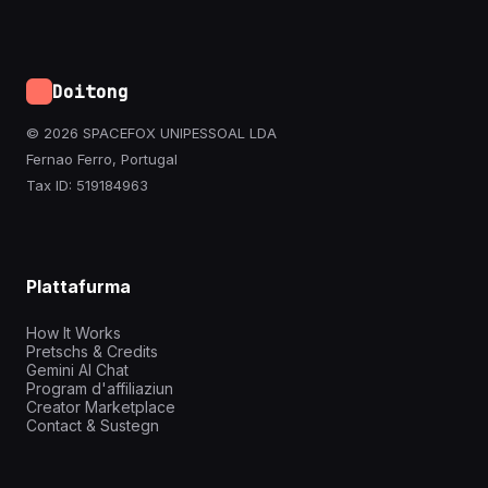
Doitong
© 2026 SPACEFOX UNIPESSOAL LDA
Fernao Ferro, Portugal
Tax ID: 519184963
Plattafurma
How It Works
Pretschs & Credits
Gemini AI Chat
Program d'affiliaziun
Creator Marketplace
Contact & Sustegn