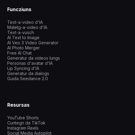
Funcziuns
Text-a-video d'IA
Maletg-a-video d'IA
Text-a-vusch
AI Text to Image
AI Veo 3 Video Generator
AI Photo Merger
Free AI Chat
Generatur da videos lungs
Personas d'avatar d'IA
Lip Syncing d'IA
Generatur da dialogs
Guida Seedance 2.0
Resursas
YouTube Shorts
Cuntegn da TikTok
Instagram Reels
Social Media Autopilot