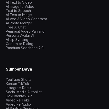
AI Text to Video
AI Image to Video
Text to Speech
AI Text to Image
AI Veo 3 Video Generator
AI Photo Merger
Free AI Chat
Pembuat Video Panjang
Persona Avatar AI
AI Lip Syncing
Generator Dialog
Panduan Seedance 2.0
Sumber Daya
YouTube Shorts
Konten TikTok
Instagram Reels
Social Media Autopilot
Dokumentasi API
Video ke Teks
Video ke Audio
AI Subtitle Generator