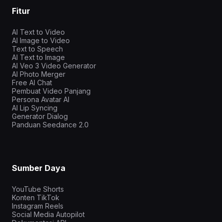
Fitur
AI Text to Video
AI Image to Video
Text to Speech
AI Text to Image
AI Veo 3 Video Generator
AI Photo Merger
Free AI Chat
Pembuat Video Panjang
Persona Avatar AI
AI Lip Syncing
Generator Dialog
Panduan Seedance 2.0
Sumber Daya
YouTube Shorts
Konten TikTok
Instagram Reels
Social Media Autopilot