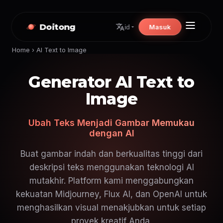
Doitong
Masuk
id
Home
›
AI Text to Image
Generator AI Text to
Image
Ubah Teks Menjadi Gambar Memukau
dengan AI
Buat gambar indah dan berkualitas tinggi dari
deskripsi teks menggunakan teknologi AI
mutakhir. Platform kami menggabungkan
kekuatan Midjourney, Flux AI, dan OpenAI untuk
menghasilkan visual menakjubkan untuk setiap
proyek kreatif Anda.