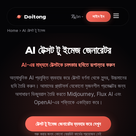
Doitong
সাইন ইন
bn
Home
›
AI টেক্সট টু ইমেজ
AI টেক্সট টু ইমেজ জেনারেটর
AI-এর মাধ্যমে টেক্সটকে চমৎকার ছবিতে রূপান্তর করুন
অত্যাধুনিক AI প্রযুক্তি ব্যবহার করে টেক্সট বর্ণনা থেকে সুন্দর, উচ্চমানের
ছবি তৈরি করুন। আমাদের প্ল্যাটফর্ম যেকোনো সৃজনশীল প্রজেক্টের জন্য
অসাধারণ ভিজ্যুয়াল তৈরি করতে Midjourney, Flux AI এবং
OpenAI-এর শক্তিকে একত্রিত করে।
টেক্সট টু ইমেজ জেনারেটর ব্যবহার করে দেখুন
শুরু করার জন্য কোনো ক্রেডিট কার্ডের প্রয়োজন নেই