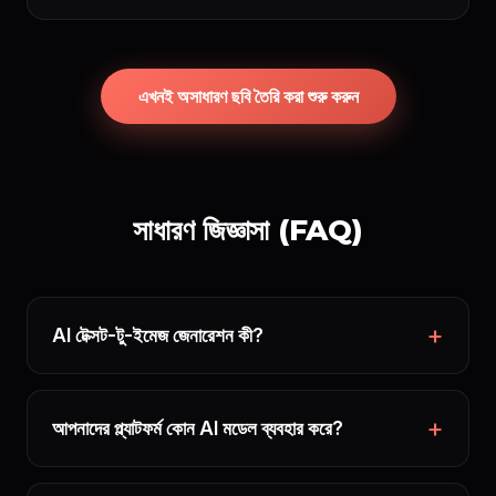
এখনই অসাধারণ ছবি তৈরি করা শুরু করুন
সাধারণ জিজ্ঞাসা (FAQ)
AI টেক্সট-টু-ইমেজ জেনারেশন কী?
আপনাদের প্ল্যাটফর্ম কোন AI মডেল ব্যবহার করে?