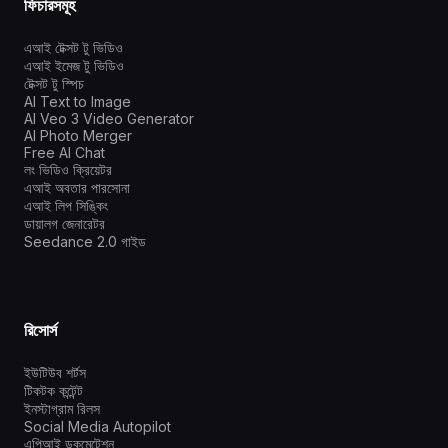
ফিচারসমূহ
এআই টেক্সট টু ভিডিও
এআই ইমেজ টু ভিডিও
টেক্সট টু স্পিচ
AI Text to Image
AI Veo 3 Video Generator
AI Photo Merger
Free AI Chat
লং ভিডিও ক্রিয়েটর
এআই অবতার পারসোনা
এআই লিপ সিঙ্কিং
ডায়ালগ জেনারেটর
Seedance 2.0 গাইড
রিসোর্স
ইউটিউব শর্টস
টিকটক কন্টেন্ট
ইনস্টাগ্রাম রিলস
Social Media Autopilot
এপিআই ডকুমেন্টেশন