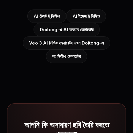
AI টেক্সট টু ভিডিও
AI ইমেজ টু ভিডিও
Doitong-এ AI অবতার জেনারেটর
Veo 3 AI ভিডিও জেনারেটর এখন Doitong-এ
লং ভিডিও জেনারেটর
আপনি কি অসাধারণ ছবি তৈরি করতে