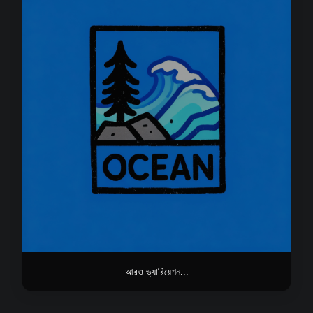
আরও ভ্যারিয়েশন...