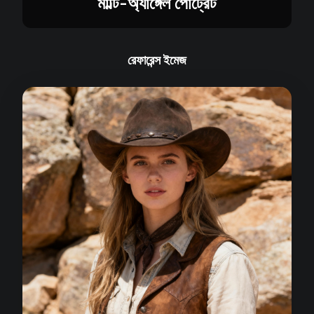
মাল্টি-অ্যাঙ্গেল পোর্ট্রেট
রেফারেন্স ইমেজ