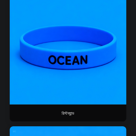
রিস্টব্যান্ড