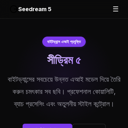
☰
Seedream 5
বাইটড্যান্স এআই প্রযুক্তি
সীড্রিম ৫
বাইটড্যান্সের সবচেয়ে উন্নত এআই মডেল দিয়ে তৈরি
করুন চমৎকার সব ছবি। প্রফেশনাল কোয়ালিটি,
ব্যাচ প্রসেসিং এবং অতুলনীয় স্টাইল কন্ট্রোল।