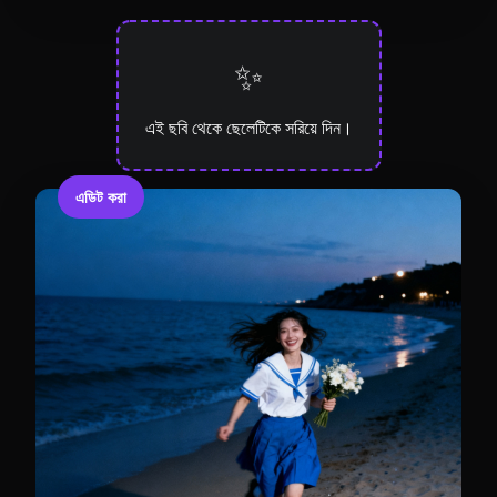
✨
এই ছবি থেকে ছেলেটিকে সরিয়ে দিন।
এডিট করা