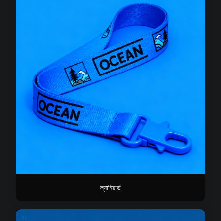
ল্যানিয়ার্ড