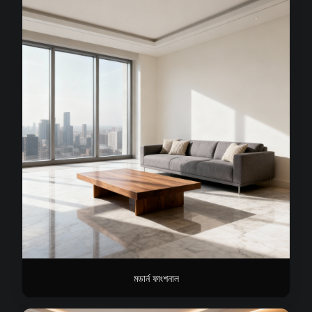
মডার্ন ফাংশনাল