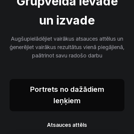
Grupveida ievade
un izvade
Augšupielādējiet vairākus atsauces attēlus un
ģenerējiet vairākus rezultātus vienā piegājienā,
paātrinot savu radošo darbu
Portrets no dažādiem
leņķiem
Atsauces attēls