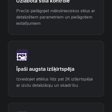
Uzlabota stila kontrole
Precīzi pielāgojiet mākslinieciskos stilus ar
detalizētiem parametriem un pielāgotiem
iestatījumiem
🖼️
Īpaši augsta izšķirtspēja
Izveidojiet attēlus līdz pat 2K izšķirtspējai
ar izcilu detalizāciju un skaidrību