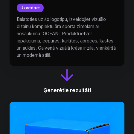
Uzvedne:
Balstoties uz šo logotipu, izveidojiet vizuālo
dizainu komplektu āra sporta zīmolam ar
nosaukumu 'OCEAN'. Produkti ietver
iepakojumu, cepures, kartītes, aproces, kastes
un auklas. Galvenā vizuālā krāsa ir zila, vienkāršā
un modernā stilā.
Ģenerētie rezultāti