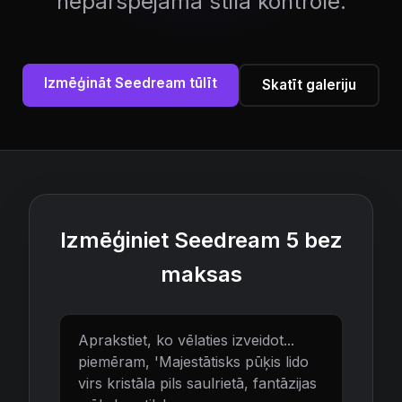
nepārspējama stila kontrole.
Izmēģināt Seedream tūlīt
Skatīt galeriju
Izmēģiniet Seedream 5 bez
maksas