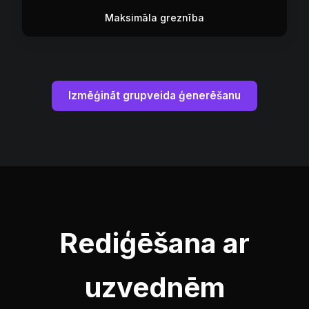
Maksimāla greznība
Izmēģināt grupveida ģenerēšanu
Rediģēšana ar
uzvednēm