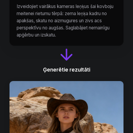
Izveidojiet vairākus kameras leņķus šai kovboju
meitenei rietumu tērpā: zema leņķa kadru no
apakšas, skatu no aizmugures un zivs acs
perspektīvu no augšas. Saglabājiet nemainīgu
apģērbu un izskatu.
Ģenerētie rezultāti