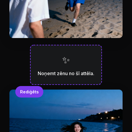
✨
Noņemt zēnu no šī attēla.
Rediģēts