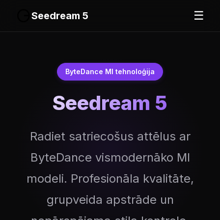
☰
Seedream 5
ByteDance MI tehnoloģija
Seedream 5
Radiet satriecošus attēlus ar
ByteDance vismodernāko MI
modeli. Profesionāla kvalitāte,
grupveida apstrāde un