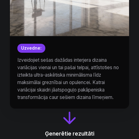
Uzvedne:
Izveidojiet sešas dažādas interjera dizaina
variācijas vienai un tai pašai telpai, attīstoties no
izteikta ultra-askētiska minimālisma līdz
maksimālai greznībai un opulencei. Katrai
variācijai skaidri jāatspoguļo pakāpeniska
transformācija caur sešiem dizaina līmeņiem.
Ģenerētie rezultāti