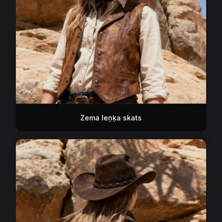
Zema leņķa skats