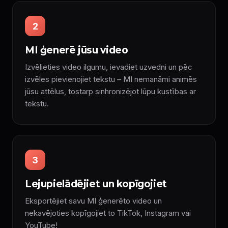
2
MI ģenerē jūsu video
Izvēlieties video ilgumu, ievadiet uzvedni un pēc
izvēles pievienojiet tekstu – MI nemanāmi animēs
jūsu attēlus, tostarp sinhronizējot lūpu kustības ar
tekstu.
3
Lejupielādējiet un kopīgojiet
Eksportējiet savu MI ģenerēto video un
nekavējoties kopīgojiet to TikTok, Instagram vai
YouTube!