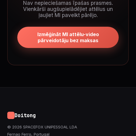
Nav nepieciešamas īpašas prasmes.
Vienkārši augšupielādējiet attēlus un
ļaujiet MI paveikt pārējo.
Izmēģināt MI attēlu-video
pārveidotāju bez maksas
Doitong
© 2026 SPACEFOX UNIPESSOAL LDA
Fernao Ferro, Portugal