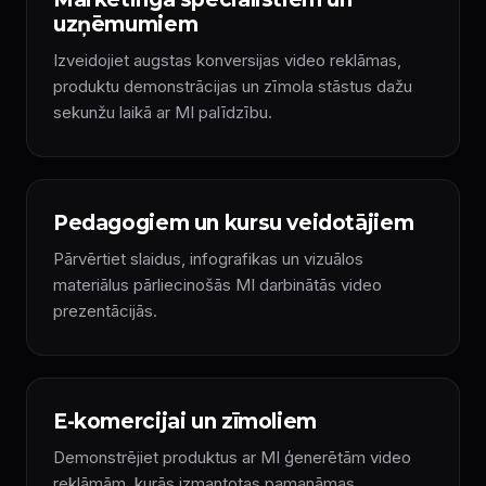
uzņēmumiem
Izveidojiet augstas konversijas video reklāmas,
produktu demonstrācijas un zīmola stāstus dažu
sekunžu laikā ar MI palīdzību.
Pedagogiem un kursu veidotājiem
Pārvērtiet slaidus, infografikas un vizuālos
materiālus pārliecinošās MI darbinātās video
prezentācijās.
E-komercijai un zīmoliem
Demonstrējiet produktus ar MI ģenerētām video
reklāmām, kurās izmantotas pamanāmas