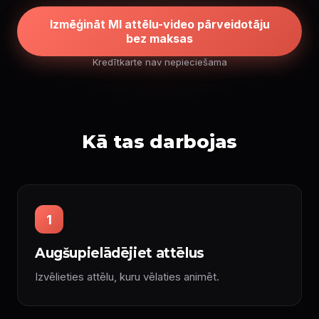
Izmēģināt MI attēlu-video pārveidotāju
bez maksas
Kredītkarte nav nepieciešama
Kā tas darbojas
1
Augšupielādējiet attēlus
Izvēlieties attēlu, kuru vēlaties animēt.