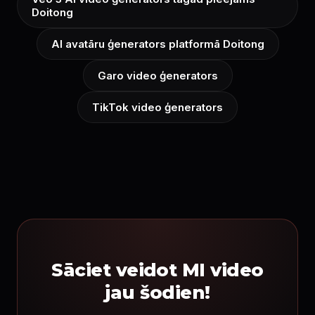
Doitong
AI avatāru ģenerators platformā Doitong
Garo video ģenerators
TikTok video ģenerators
Sāciet veidot MI video
jau šodien!