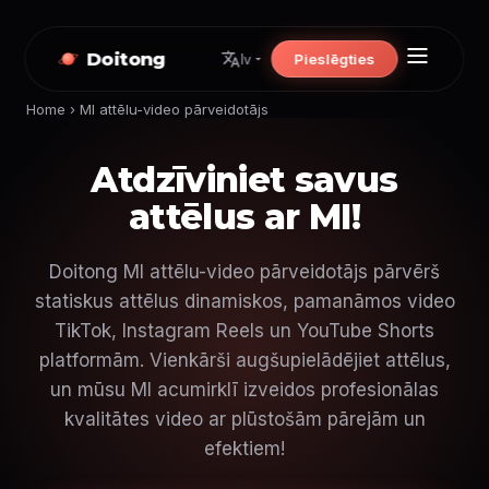
Doitong
Pieslēgties
lv
Home
›
MI attēlu-video pārveidotājs
Atdzīviniet savus
attēlus ar MI!
Doitong MI attēlu-video pārveidotājs pārvērš
statiskus attēlus dinamiskos, pamanāmos video
TikTok, Instagram Reels un YouTube Shorts
platformām. Vienkārši augšupielādējiet attēlus,
un mūsu MI acumirklī izveidos profesionālas
kvalitātes video ar plūstošām pārejām un
efektiem!