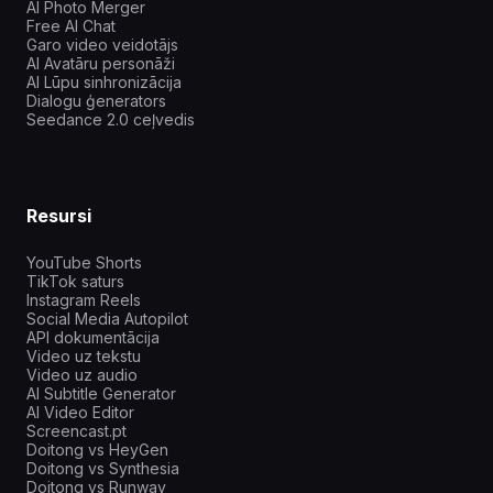
AI Photo Merger
Free AI Chat
Garo video veidotājs
AI Avatāru personāži
AI Lūpu sinhronizācija
Dialogu ģenerators
Seedance 2.0 ceļvedis
Resursi
YouTube Shorts
TikTok saturs
Instagram Reels
Social Media Autopilot
API dokumentācija
Video uz tekstu
Video uz audio
AI Subtitle Generator
AI Video Editor
Screencast.pt
Doitong vs HeyGen
Doitong vs Synthesia
Doitong vs Runway