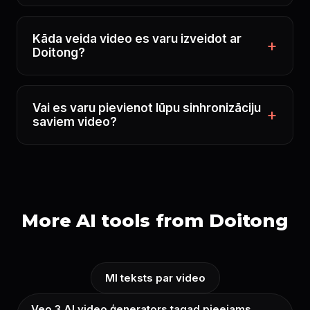
Kāda veida video es varu izveidot ar
Doitong?
Vai es varu pievienot lūpu sinhronizāciju
saviem video?
More AI tools from Doitong
MI teksts par video
Veo 3 AI video ģenerators tagad pieejams