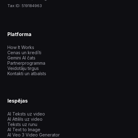
Tax ID: 519184963
Platforma
How It Works
Cenas un kredīti
Gemini AI čats
Partnerprogramma
Veidotāju tirgus
Kontakti un atbalsts
Iespējas
AI Teksts uz video
AI Attēls uz video
Teksts uz runu
AI Text to Image
AI Veo 3 Video Generator