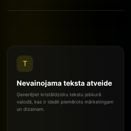
Standarta AI
Nano Banana Pro
T
Nevainojama teksta atveide
Ģenerējiet kristāldzidru tekstu jebkurā
valodā, kas ir ideāli piemērots mārketingam
un dizainam.