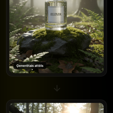
Ģenerētais attēls