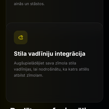
ainās un stāstos.
🎨
Stila vadlīniju integrācija
Augšupielādējiet sava zīmola stila
vadlīnijas, lai nodrošinātu, ka katrs attēls
atbilst zīmolam.