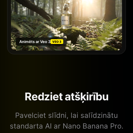
Animēts ar Veo 3
VEO 3
Redziet atšķirību
Pavelciet slīdni, lai salīdzinātu
standarta AI ar Nano Banana Pro.