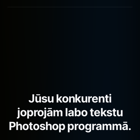
ātrāk nekā konkurentiem.
Mēs sākotnēji atbalstām visas standarta malu
attiecības (16:9, 9:16, 1:1 u.c.).
Jūsu konkurenti
joprojām labo tekstu
Photoshop programmā.