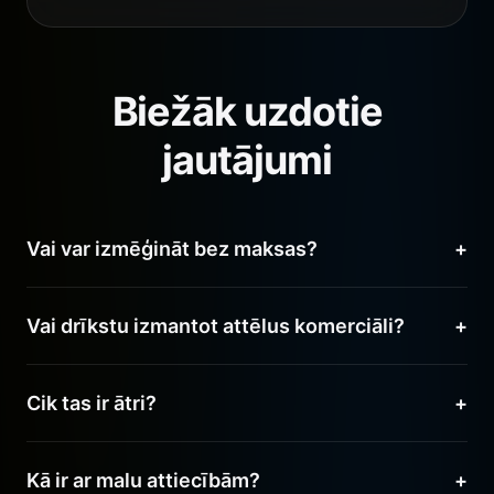
Biežāk uzdotie
jautājumi
Vai var izmēģināt bez maksas?
+
Jā! Jaunie lietotāji saņem bezmaksas kredītus, lai
Vai drīkstu izmantot attēlus komerciāli?
+
pārbaudītu Nano Banana Pro iespējas.
Pilnīgi noteikti. Jums pieder visas komerciālās
Cik tas ir ātri?
+
tiesības uz visiem ģenerētajiem attēliem.
Nano Banana Pro ģenerē augstas izšķirtspējas
Kā ir ar malu attiecībām?
+
attēlus mazāk nekā 10 sekundēs, kas ir ievērojami