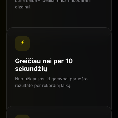
kuria kalba – idealiai tinka rinkodarai ir
dizainui.
⚡
Greičiau nei per 10
sekundžių
Nuo užklausos iki gamybai paruošto
rezultato per rekordinį laiką.