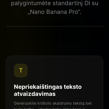
palygintumėte standartinį DI su
„Nano Banana Pro“.
Standartinis DI
Nano Banana Pro
T
Nepriekaištingas teksto
atvaizdavimas
Generuokite krištolo skaidrumo tekstą bet