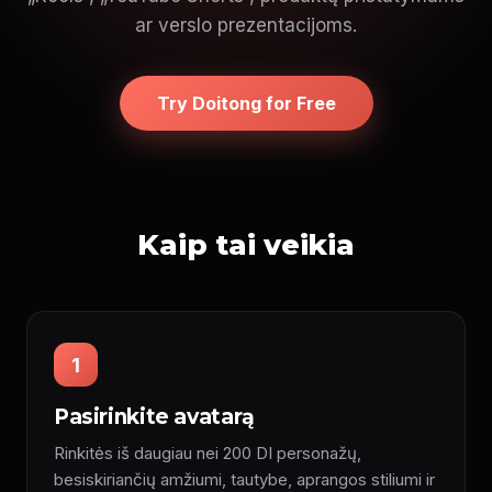
ar verslo prezentacijoms.
Try Doitong for Free
Kaip tai veikia
1
Pasirinkite avatarą
Rinkitės iš daugiau nei 200 DI personažų,
besiskiriančių amžiumi, tautybe, aprangos stiliumi ir