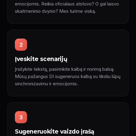
emocijomis. Reikia oficialaus atstovo? O gal laisvo
skaitmeninio dvynio? Mes turime viską.
2
Įveskite scenarijų
Įrašykite tekstą, pasirinkite kalbą ir norimą balsą.
Mūsų pažangus DI sugeneruos kalbą su tiksliu lūpų
sinchronizavimu ir emocijomis.
3
Sugeneruokite vaizdo įrašą