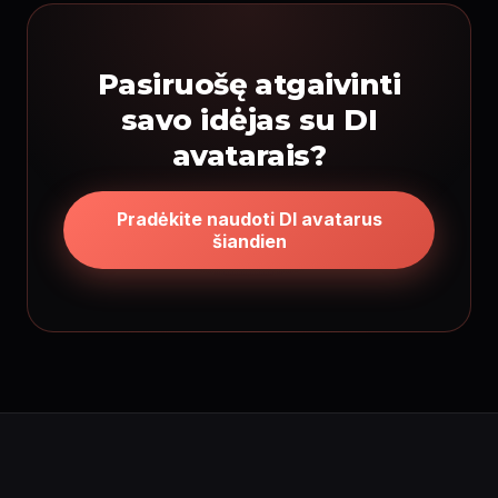
Pasiruošę atgaivinti
savo idėjas su DI
avatarais?
Pradėkite naudoti DI avatarus
šiandien