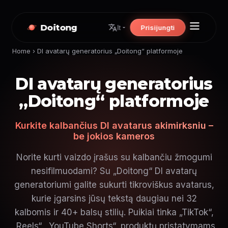
Doitong
Prisijungti
lt
Home
›
DI avatarų generatorius „Doitong“ platformoje
DI avatarų generatorius
„Doitong“ platformoje
Kurkite kalbančius DI avatarus akimirksniu –
be jokios kameros
Norite kurti vaizdo įrašus su kalbančiu žmogumi
nesifilmuodami? Su „Doitong“ DI avatarų
generatoriumi galite sukurti tikroviškus avatarus,
kurie įgarsins jūsų tekstą daugiau nei 32
kalbomis ir 40+ balsų stilių. Puikiai tinka „TikTok“,
„Reels“, „YouTube Shorts“, produktų pristatymams