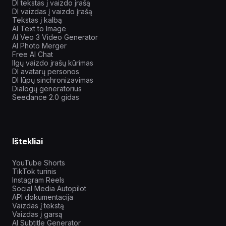
DI tekstas į vaizdo įrašą
DI vaizdas į vaizdo įrašą
Tekstas į kalbą
AI Text to Image
AI Veo 3 Video Generator
AI Photo Merger
Free AI Chat
Ilgų vaizdo įrašų kūrimas
DI avatarų personos
DI lūpų sinchronizavimas
Dialogų generatorius
Seedance 2.0 gidas
Ištekliai
YouTube Shorts
TikTok turinis
Instagram Reels
Social Media Autopilot
API dokumentacija
Vaizdas į tekstą
Vaizdas į garsą
AI Subtitle Generator