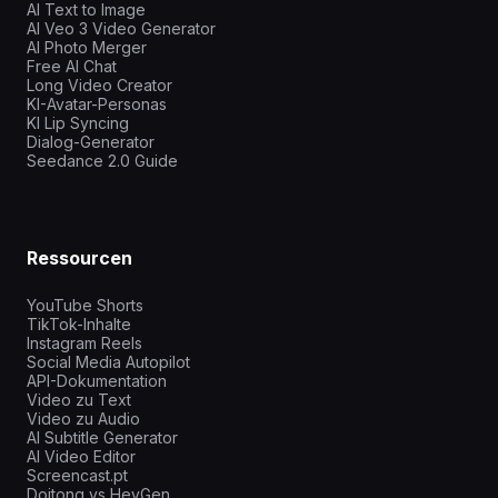
AI Text to Image
AI Veo 3 Video Generator
AI Photo Merger
Free AI Chat
Long Video Creator
KI-Avatar-Personas
KI Lip Syncing
Dialog-Generator
Seedance 2.0 Guide
Ressourcen
YouTube Shorts
TikTok-Inhalte
Instagram Reels
Social Media Autopilot
API-Dokumentation
Video zu Text
Video zu Audio
AI Subtitle Generator
AI Video Editor
Screencast.pt
Doitong vs HeyGen