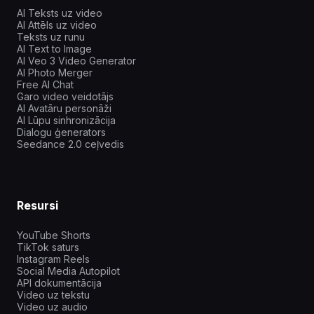
AI Teksts uz video
AI Attēls uz video
Teksts uz runu
AI Text to Image
AI Veo 3 Video Generator
AI Photo Merger
Free AI Chat
Garo video veidotājs
AI Avatāru personāži
AI Lūpu sinhronizācija
Dialogu ģenerators
Seedance 2.0 ceļvedis
Resursi
YouTube Shorts
TikTok saturs
Instagram Reels
Social Media Autopilot
API dokumentācija
Video uz tekstu
Video uz audio