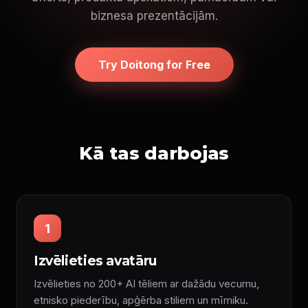
biznesa prezentācijām.
Try Doitong for Free
Kā tas darbojas
1
Izvēlieties avatāru
Izvēlieties no 200+ AI tēliem ar dažādu vecumu,
etnisko piederību, apģērba stiliem un mīmiku.