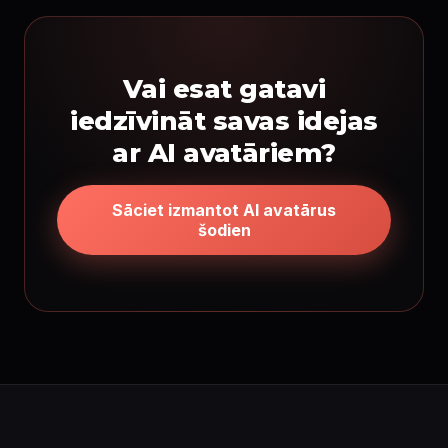
Vai esat gatavi
iedzīvināt savas idejas
ar AI avatāriem?
Sāciet izmantot AI avatārus
šodien