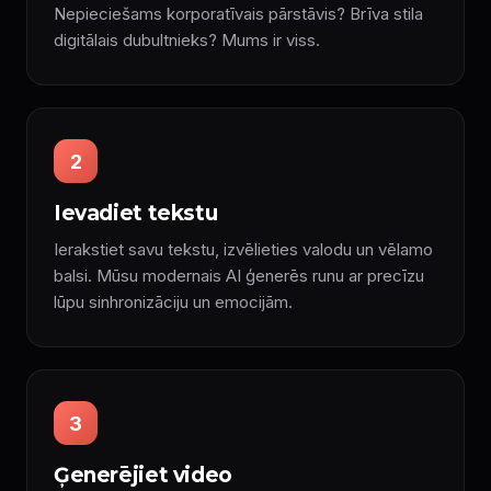
Nepieciešams korporatīvais pārstāvis? Brīva stila
digitālais dubultnieks? Mums ir viss.
2
Ievadiet tekstu
Ierakstiet savu tekstu, izvēlieties valodu un vēlamo
balsi. Mūsu modernais AI ģenerēs runu ar precīzu
lūpu sinhronizāciju un emocijām.
3
Ģenerējiet video