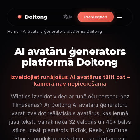
Doitong
Pieslēgties
lv
Home
›
AI avatāru ģenerators platformā Doitong
AI avatāru ģenerators
platformā Doitong
Izveidojiet runājošus AI avatārus tūlīt pat –
kamera nav nepieciešama
Vēlaties izveidot video ar runājošu personu bez
filmēšanas? Ar Doitong AI avatāru ģeneratoru
varat izveidot reālistiskus avatārus, kas ierunā
jūsu tekstu vairāk nekā 32 valodās un 40+ balss
stilos. Ideāli piemērots TikTok, Reels, YouTube
Shorts, produktu apskatiem, pamācībām vai