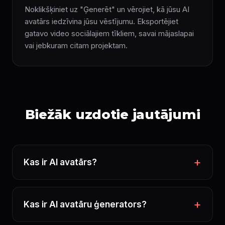
Noklikšķiniet uz "Ģenerēt" un vērojiet, kā jūsu AI
avatārs iedzīvina jūsu vēstījumu. Eksportējiet
gatavo video sociālajiem tīkliem, savai mājaslapai
vai jebkuram citam projektam.
Biežāk uzdotie jautājumi
Kas ir AI avatārs?
Kas ir AI avatāru ģenerators?