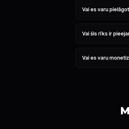
Vai es varu pielāgo
Vai šis rīks ir pie
Vai es varu moneti
M