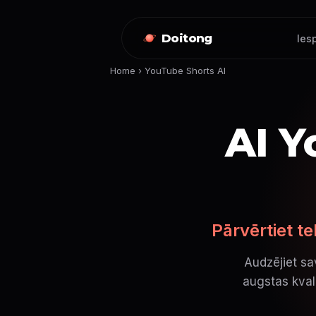
Doitong
Ies
Home
›
YouTube Shorts AI
AI Y
Pārvērtiet t
Audzējiet sa
augstas kvali