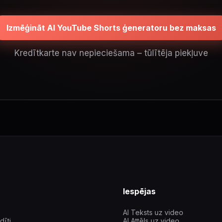
Izmēģināt AI YouTube Shorts ģeneratoru bez maksas
Kredītkarte nav nepieciešama – tūlītēja piekļuve
Iespējas
AI Teksts uz video
dīti
AI Attēls uz video