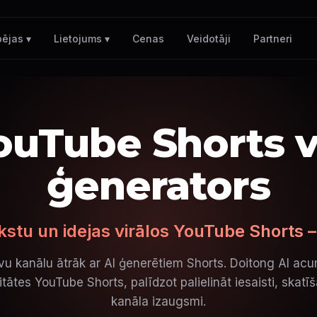
Cenas
Veidotāji
Partneri
pējas ▾
Lietojums ▾
ouTube Shorts 
ģenerators
ekstu un idejas virālos YouTube Shorts –
vu kanālu ātrāk ar AI ģenerētiem Shorts. Doitong AI acum
tātes YouTube Shorts, palīdzot palielināt iesaisti, skatī
kanāla izaugsmi.