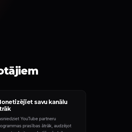
otājiem
onetizējiet savu kanālu
trāk
asniedziet YouTube partneru
rogrammas prasības ātrāk, audzējot