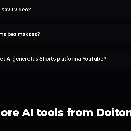
t savu video?
ejams bez maksas?
zēt AI ģenerētus Shorts platformā YouTube?
ore AI tools from Doito