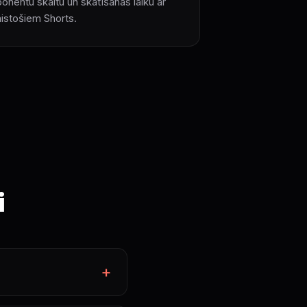
onentu skaitu un skatīšanās laiku ar
aistošiem Shorts.
i