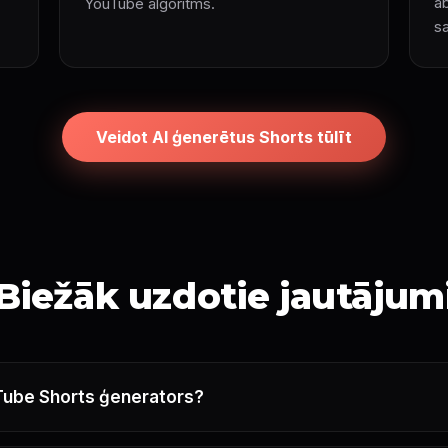
ab
YouTube algoritms.
s
Veidot AI ģenerētus Shorts tūlīt
Biežāk uzdotie jautājum
Tube Shorts ģenerators?