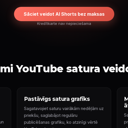
Sāciet veidot AI Shorts bez maksas
Kredītkarte nav nepieciešama
mi YouTube satura veid
Pastāvīgs satura grafiks
M
ā
Sagatavojiet saturu vairākām nedēļām uz
S
priekšu, saglabājot regulāru
un
p
publicēšanas grafiku, ko atzinīgi vērtē