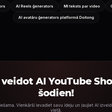
ors
AI Reels ģenerators
MI teksts par video
AI avatāru ģenerators platformā Doitong
 veidot AI YouTube Sho
šodien!
šama. Vienkārši ievadiet savu ideju un ļaujiet AI izveido
vietā.