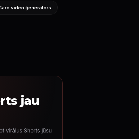
Garo video ģenerators
rts jau
t virālus Shorts jūsu