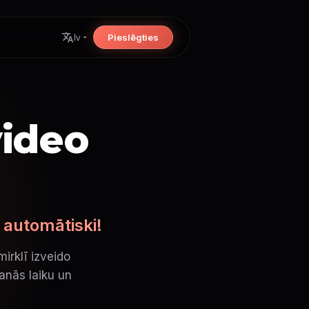
Pieslēgties
lv
video
 automātiski!
irklī izveido
šanās laiku un