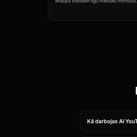
ietaupa stundām ilgu manuālu montāžu.
Kā darbojas AI You