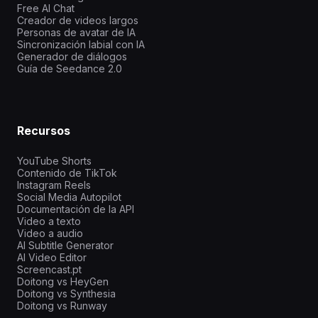
Free AI Chat
Creador de videos largos
Personas de avatar de IA
Sincronización labial con IA
Generador de diálogos
Guía de Seedance 2.0
Recursos
YouTube Shorts
Contenido de TikTok
Instagram Reels
Social Media Autopilot
Documentación de la API
Video a texto
Video a audio
AI Subtitle Generator
AI Video Editor
Screencast.pt
Doitong vs HeyGen
Doitong vs Synthesia
Doitong vs Runway