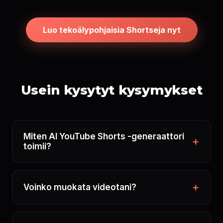
Luo tekoälypohjaisia Shortseja nyt
Usein kysytyt kysymykset
Miten AI YouTube Shorts -generaattori
toimii?
Voinko muokata videotani?