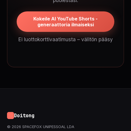
puolestasi.
Kokeile AI YouTube Shorts -
generaattoria ilmaiseksi
Ei luottokorttivaatimusta – välitön pääsy
Doitong
© 2026 SPACEFOX UNIPESSOAL LDA