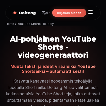
Doitong
Kirjaudu sisään
fi
Home
›
YouTube Shorts -tekoäly
AI-pohjainen YouTube
Shorts -
videogeneraattori
Muuta teksti ja ideat viraaleiksi YouTube
Shortseiksi – automaattisesti!
Kasvata kanavaasi nopeammin tekoälyllä
luoduilla Shortseilla. Doitong AI luo välittömästi
korkealaatuisia YouTube Shortseja, jotka auttavat
sitouttamaan yleisöä, pidentämään katseluaikaa