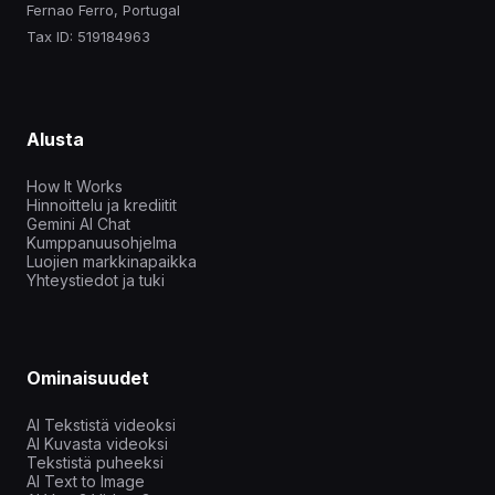
Fernao Ferro, Portugal
Tax ID: 519184963
Alusta
How It Works
Hinnoittelu ja krediitit
Gemini AI Chat
Kumppanuusohjelma
Luojien markkinapaikka
Yhteystiedot ja tuki
Ominaisuudet
AI Tekstistä videoksi
AI Kuvasta videoksi
Tekstistä puheeksi
AI Text to Image