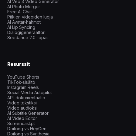
AI Veo 3 Video Generator
AI Photo Merger
Free AI Chat
Pitkien videoiden luoja
AI Avatar-hahmot
AI Lip Syncing
Dialogigeneraattori
Seedance 2.0 -opas
Resurssit
YouTube Shorts
TikTok-sisältö
Instagram Reels
Social Media Autopilot
API-dokumentaatio
Video tekstiksi
Video audioksi
AI Subtitle Generator
AI Video Editor
Screencast.pt
Doitong vs HeyGen
Doitong vs Synthesia