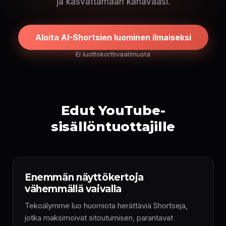
ja kasvattamaan kanavaasi.
Aloita AI-Shortsien luominen ilmaiseksi
Ei luottokorttivaatimusta
Edut YouTube-
sisällöntuottajille
Enemmän näyttökertoja
vähemmällä vaivalla
Tekoälymme luo huomiota herättäviä Shortseja,
jotka maksimoivat sitoutumisen, parantavat