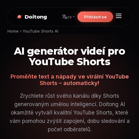
Doitong
Přihlásit se
cs
Home
›
YouTube Shorts AI
AI generátor videí pro
YouTube Shorts
Proměňte text a nápady ve virální YouTube
Shorts – automaticky!
Zrychlete růst svého kanálu díky Shorts
generovaným umělou inteligencí. Doitong AI
okamžitě vytváří kvalitní YouTube Shorts, které
vám pomohou zvýšit zapojení, dobu sledování a
počet odběratelů.