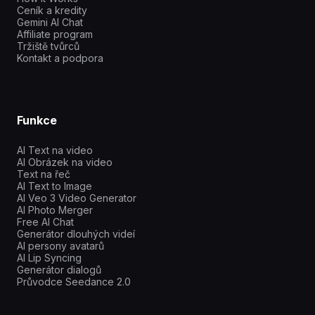
Ceník a kredity
Gemini AI Chat
Affiliate program
Tržiště tvůrců
Kontakt a podpora
Funkce
AI Text na video
AI Obrázek na video
Text na řeč
AI Text to Image
AI Veo 3 Video Generator
AI Photo Merger
Free AI Chat
Generátor dlouhých videí
AI persony avatarů
AI Lip Syncing
Generátor dialogů
Průvodce Seedance 2.0