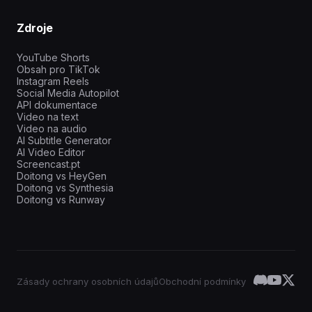
Zdroje
YouTube Shorts
Obsah pro TikTok
Instagram Reels
Social Media Autopilot
API dokumentace
Video na text
Video na audio
AI Subtitle Generator
AI Video Editor
Screencast.pt
Doitong vs HeyGen
Doitong vs Synthesia
Doitong vs Runway
Zásady ochrany osobních údajů
Obchodní podmínky