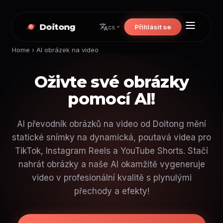
Doitong
Přihlásit se
cs
Home
›
AI obrázek na video
Oživte své obrázky
pomocí AI!
AI převodník obrázků na video od Doitong mění
statické snímky na dynamická, poutavá videa pro
TikTok, Instagram Reels a YouTube Shorts. Stačí
nahrát obrázky a naše AI okamžitě vygeneruje
video v profesionální kvalitě s plynulými
přechody a efekty!