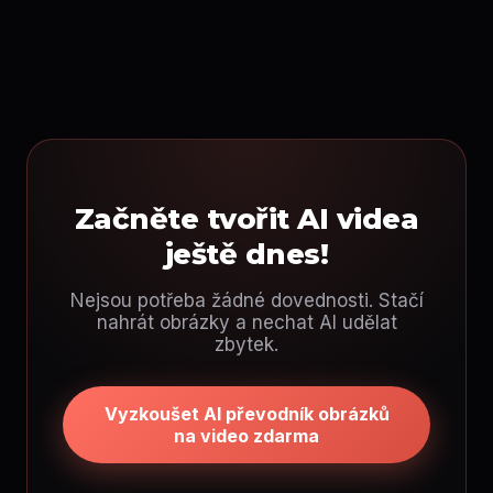
Začněte tvořit AI videa
ještě dnes!
Nejsou potřeba žádné dovednosti. Stačí
nahrát obrázky a nechat AI udělat
zbytek.
Vyzkoušet AI převodník obrázků
na video zdarma