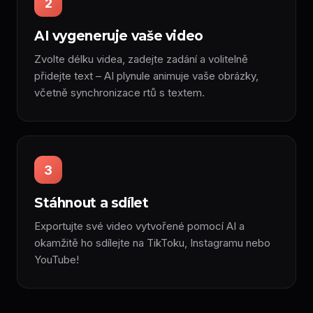
2
AI vygeneruje vaše video
Zvolte délku videa, zadejte zadání a volitelně
přidejte text – AI plynule animuje vaše obrázky,
včetně synchronizace rtů s textem.
3
Stáhnout a sdílet
Exportujte své video vytvořené pomocí AI a
okamžitě ho sdílejte na TikToku, Instagramu nebo
YouTube!