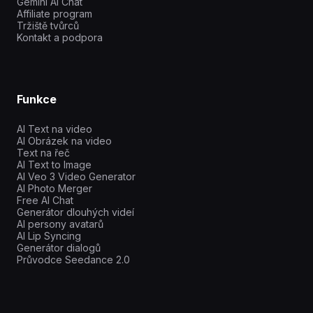
Gemini AI Chat
Affiliate program
Tržiště tvůrců
Kontakt a podpora
Funkce
AI Text na video
AI Obrázek na video
Text na řeč
AI Text to Image
AI Veo 3 Video Generator
AI Photo Merger
Free AI Chat
Generátor dlouhých videí
AI persony avatarů
AI Lip Syncing
Generátor dialogů
Průvodce Seedance 2.0