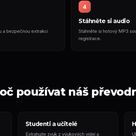
4
Stáhněte si audio
ou a bezpečnou extrakci
Stáhněte si hotový MP3 sou
registrace.
oč používat náš převod
Studenti a učitelé
H
Extrahujte zvuk z výukových videí a
U