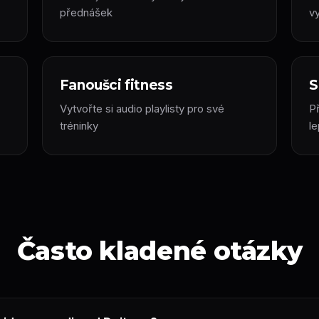
přednášek
v
Fanoušci fitness
S
Vytvořte si audio playlisty pro své
P
tréninky
l
Často kladené otázky