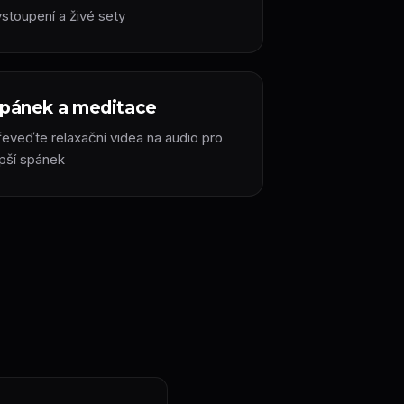
ystoupení a živé sety
pánek a meditace
řeveďte relaxační videa na audio pro
epší spánek