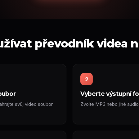
užívat převodník videa n
2
oubor
Vyberte výstupní f
hrajte svůj video soubor
Zvolte MP3 nebo jiné audio