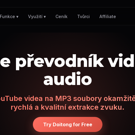
Ceník
Tvůrci
Affiliate
Funkce ▾
Využití ▾
e převodník vi
audio
uTube videa na MP3 soubory okamžitě
rychlá a kvalitní extrakce zvuku.
Try Doitong for Free