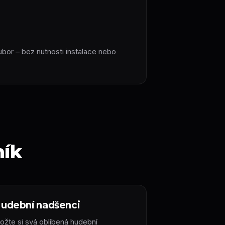
bor – bez nutnosti instalace nebo
ník
udební nadšenci
ložte si svá oblíbená hudební