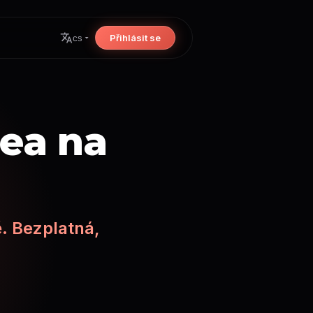
Přihlásit se
cs
dea na
. Bezplatná,