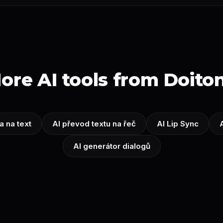
ore AI tools from Doito
a na text
AI převod textu na řeč
AI Lip Sync
AI generátor dialogů