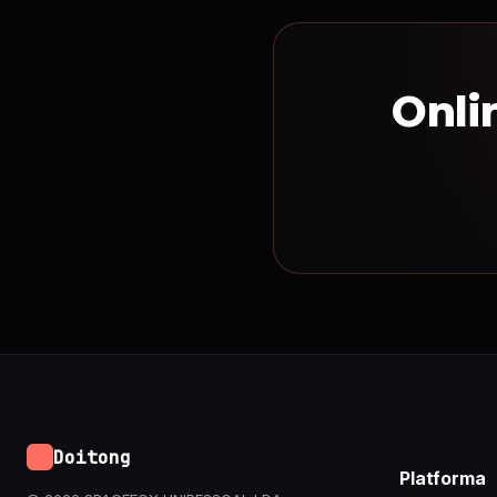
Onli
Doitong
Platforma