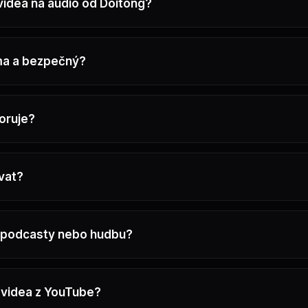
videa na audio od Doitong?
ma a bezpečný?
oruje?
vat?
o podcasty nebo hudbu?
t videa z YouTube?