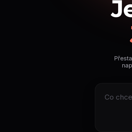
J
Přesta
nap