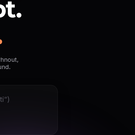
t.
.
rhnout,
und.