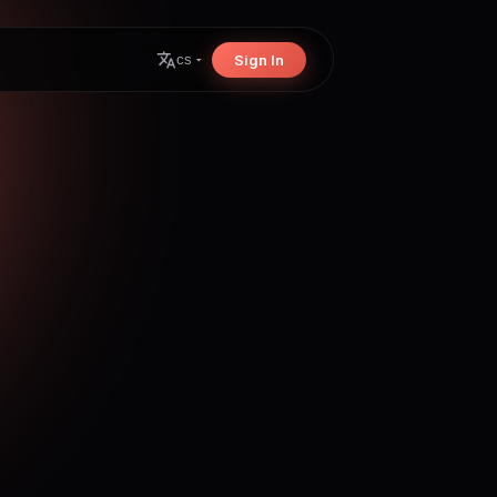
Sign In
cs