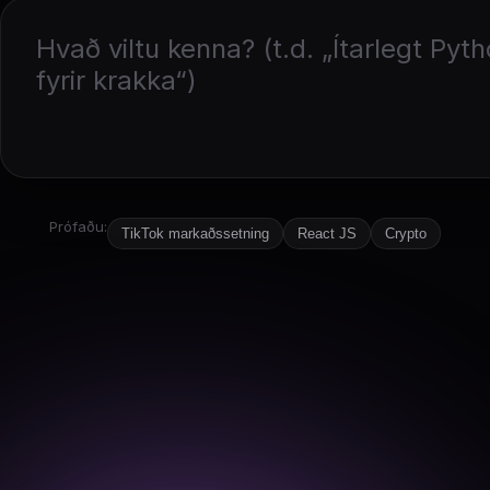
Prófaðu:
TikTok markaðssetning
React JS
Crypto