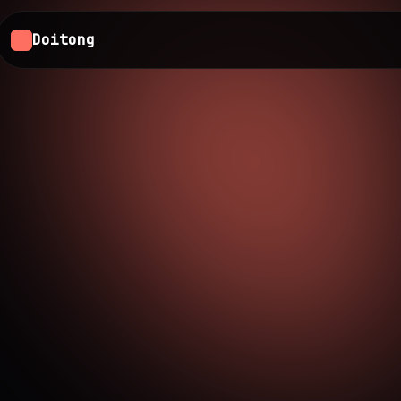
Doitong