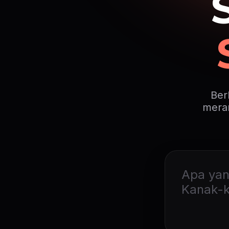
Ber
meran