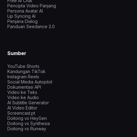
Free AI Chat
Pencipta Video Panjang
Persona Avatar AI
Lip Syncing AI
Penjana Dialog
Panduan Seedance 2.0
Sumber
YouTube Shorts
Kandungan TikTok
Instagram Reels
Social Media Autopilot
Dokumentasi API
Video ke Teks
Video ke Audio
AI Subtitle Generator
AI Video Editor
Screencast.pt
Doitong vs HeyGen
Doitong vs Synthesia
Doitong vs Runway