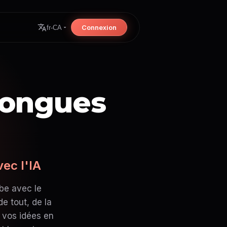
Connexion
fr-CA
longues
ec l'IA
be avec le
e tout, de la
t vos idées en