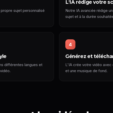
L'IA rédige votre sc
 propre sujet personnalisé
Notre IA avancée rédige un 
sujet et à la durée souhaité
4
yle
Générez et télécha
ns différentes langues et
L'IA crée votre vidéo avec 
 vidéo.
et une musique de fond.