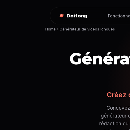
Doitong
Fonctionna
Home
›
Générateur de vidéos longues
Généra
Créez 
Concevez 
générateur d
rédaction du 