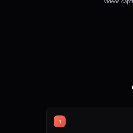
vidéos capti
1