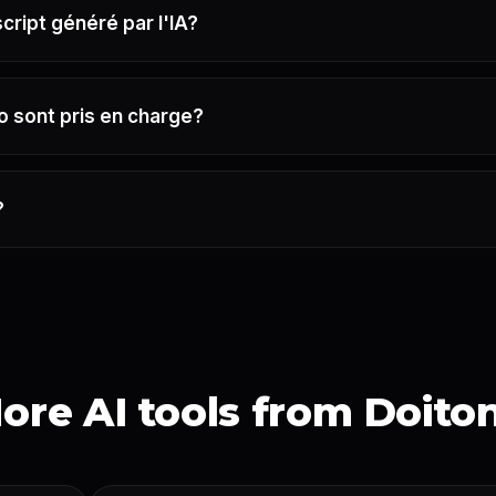
script généré par l'IA?
o sont pris en charge?
?
ore AI tools from Doito