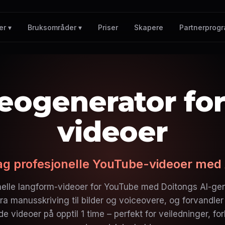
Priser
Skapere
Partnerprog
er ▾
Bruksområder ▾
deogenerator for
videoer
ag profesjonelle YouTube-videoer med 
nelle langform-videoer for YouTube med Doitongs AI-gene
fra manusskriving til bilder og voiceovere, og forvandler 
e videoer på opptil 1 time – perfekt for veiledninger, for