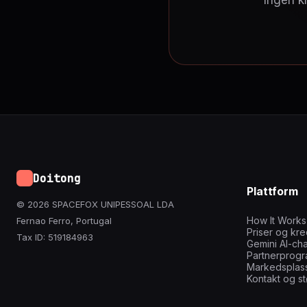
Ingen kr
Doitong
Plattform
© 2026 SPACEFOX UNIPESSOAL LDA
How It Works
Fernao Ferro, Portugal
Priser og kre
Tax ID: 519184963
Gemini AI-cha
Partnerprog
Markedsplass
Kontakt og st