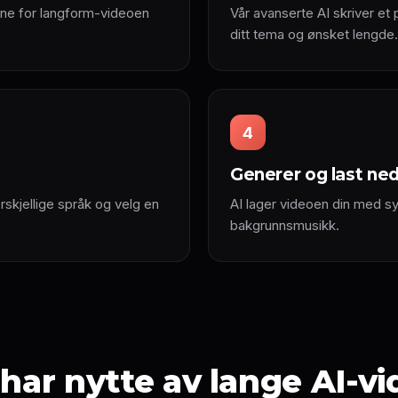
emne for langform-videoen
Vår avanserte AI skriver et
ditt tema og ønsket lengde.
4
Generer og last ne
skjellige språk og velg en
AI lager videoen din med sy
bakgrunnsmusikk.
ar nytte av lange AI-v