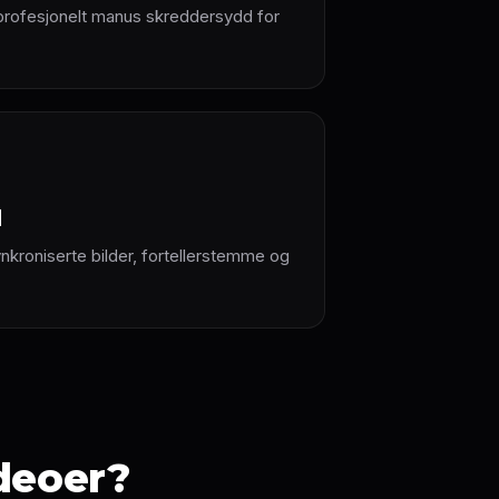
 profesjonelt manus skreddersydd for
d
nkroniserte bilder, fortellerstemme og
ideoer?