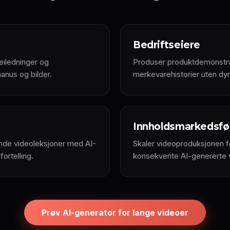
Bedriftseiere
eiledninger og
Produser produktdemonstra
anus og bilder.
merkevarehistorier uten dyrt
Innholdsmarkedsfø
ende videoleksjoner med AI-
Skaler videoproduksjonen f
ortelling.
konsekvente AI-genererte v
Prøv AI-generator for lange videoer