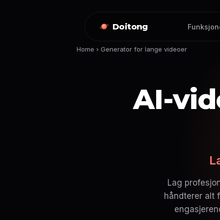
Doitong
Funksjon
Home
›
Generator for lange videoer
AI-vi
L
Lag profesjo
håndterer alt 
engasjerend