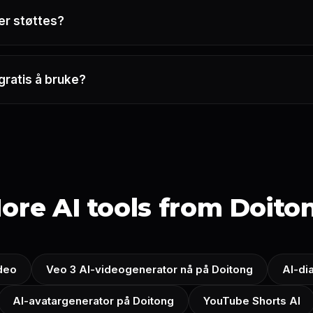
er støttes?
gratis å bruke?
ore AI tools from Doito
ideo
Veo 3 AI-videogenerator nå på Doitong
AI-di
AI-avatargenerator på Doitong
YouTube Shorts AI