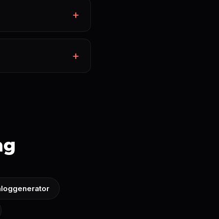
ng
aloggenerator