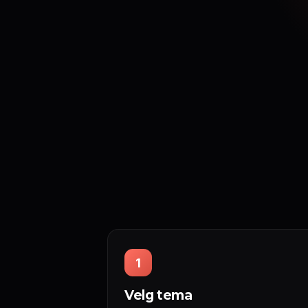
1
Velg tema