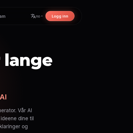
ram
Logg inn
no
 lange
AI
rator. Vår AI
ideene dine til
klaringer og