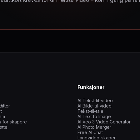
edittkort kreves for din første video – kom i gang på få
Funksjoner
AI Tekst-til-video
ditter
AI Bilde-til-video
t
Tekst-til-tale
ram
AI Text to Image
 for skapere
AI Veo 3 Video Generator
øtte
AI Photo Merger
Free AI Chat
Langvideo-skaper