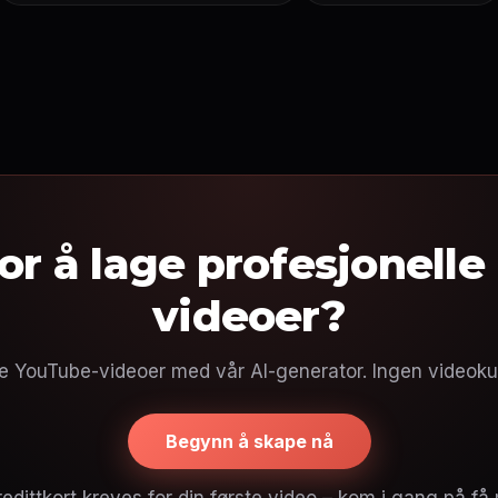
for å lage profesjonelle
videoer?
e YouTube-videoer med vår AI-generator. Ingen videoku
Begynn å skape nå