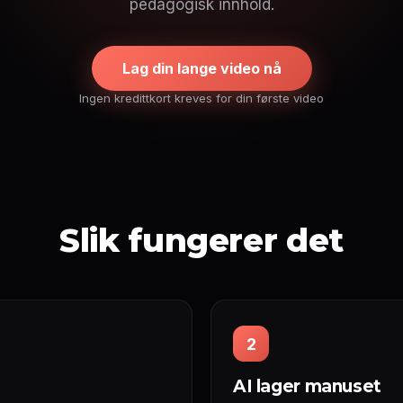
pedagogisk innhold.
Lag din lange video nå
Ingen kredittkort kreves for din første video
Slik fungerer det
2
AI lager manuset