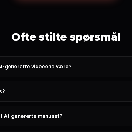
Ofte stilte spørsmål
AI-genererte videoene være?
s?
et AI-genererte manuset?